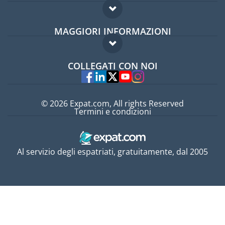
Forum per expat
MAGGIORI INFORMAZIONI
Guida per expat
Domande frequenti
Lavori all'estero
COLLEGATI CON NOI
Esperti
© 2026 Expat.com, All rights Reserved
Termini e condizioni
Al servizio degli espatriati, gratuitamente, dal 2005