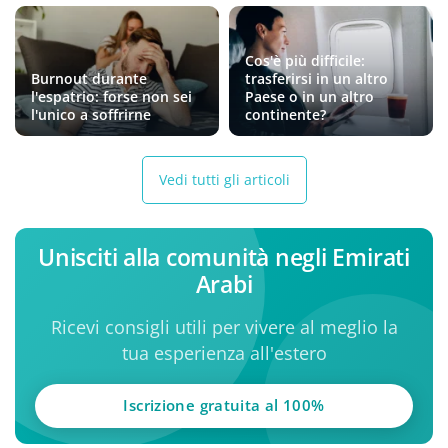
Cos'è più difficile:
Burnout durante
trasferirsi in un altro
l'espatrio: forse non sei
Paese o in un altro
l'unico a soffrirne
continente?
Vedi tutti gli articoli
Unisciti alla comunità negli Emirati
Arabi
Ricevi consigli utili per vivere al meglio la
tua esperienza all'estero
Iscrizione gratuita al 100%