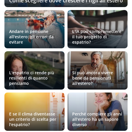
Come scegliere dove crescere i figli all'estero
Andare in pensione
L'IA può compromettere
all'estero: gli errori da
il tuo progetto di
evitare
espatrio?
L'espatrio ci rende più
Si può ancora vivere
resilienti di quanto
bene da pensionati
pensiamo
all'estero?
E se il clima diventasse
Perché compiere gli anni
un criterio di scelta per
all'estero ha un sapore
l'espatrio?
diverso