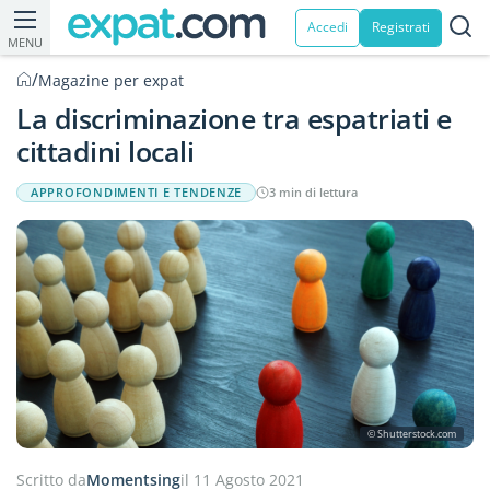
Accedi
Registrati
MENU
/
Magazine per expat
La discriminazione tra espatriati e
cittadini locali
APPROFONDIMENTI E TENDENZE
3 min di lettura
© Shutterstock.com
Scritto da
Momentsing
il 11 Agosto 2021