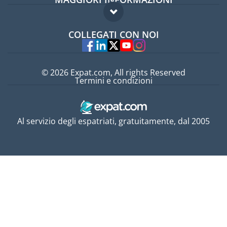
Guida per expat
Domande frequenti
Lavori all'estero
COLLEGATI CON NOI
Esperti
© 2026 Expat.com, All rights Reserved
Termini e condizioni
Al servizio degli espatriati, gratuitamente, dal 2005