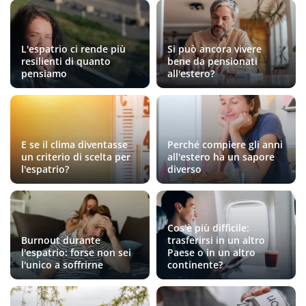
L'espatrio ci rende più
Si può ancora vivere
resilienti di quanto
bene da pensionati
pensiamo
all'estero?
E se il clima diventasse
Perché compiere gli anni
un criterio di scelta per
all'estero ha un sapore
l'espatrio?
diverso
Cos'è più difficile:
Burnout durante
trasferirsi in un altro
l'espatrio: forse non sei
Paese o in un altro
l'unico a soffrirne
continente?