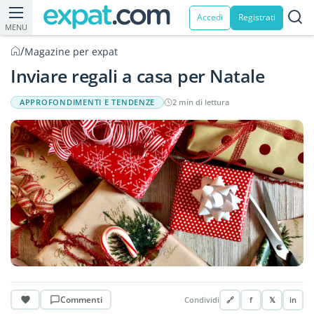
Accedi
Registrati
MENU
/
Magazine per expat
Inviare regali a casa per Natale
APPROFONDIMENTI E TENDENZE
2 min di lettura
Commenti
Condividi
🔗
f
𝕏
in