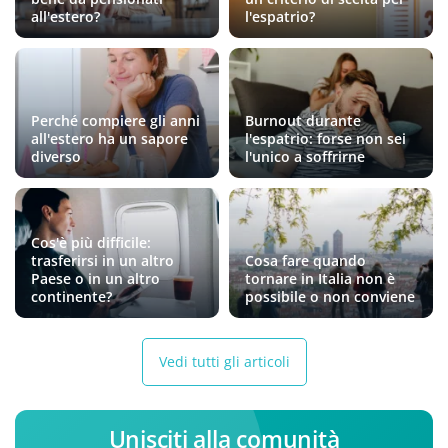
all'estero?
l'espatrio?
Perché compiere gli anni
Burnout durante
all'estero ha un sapore
l'espatrio: forse non sei
diverso
l'unico a soffrirne
Cos'è più difficile:
trasferirsi in un altro
Cosa fare quando
Paese o in un altro
tornare in Italia non è
continente?
possibile o non conviene
Vedi tutti gli articoli
Unisciti alla comunità