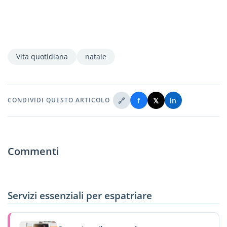
Vita quotidiana
natale
🔗
f
𝕏
in
CONDIVIDI QUESTO ARTICOLO
Commenti
Servizi essenziali per espatriare