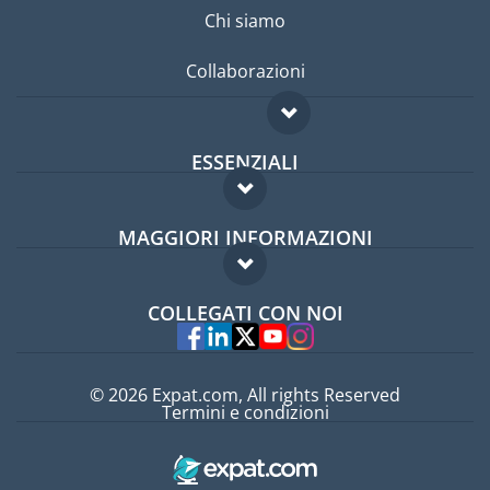
Chi siamo
Collaborazioni
ESSENZIALI
Forum per expat
MAGGIORI INFORMAZIONI
Guida per expat
Domande frequenti
Lavori all'estero
COLLEGATI CON NOI
Esperti
© 2026 Expat.com, All rights Reserved
Termini e condizioni