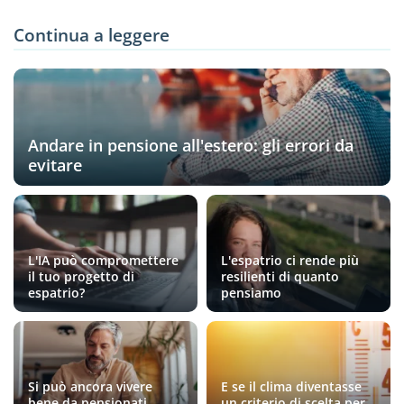
Continua a leggere
Andare in pensione all'estero: gli errori da
evitare
L'IA può compromettere
L'espatrio ci rende più
il tuo progetto di
resilienti di quanto
espatrio?
pensiamo
Si può ancora vivere
E se il clima diventasse
bene da pensionati
un criterio di scelta per