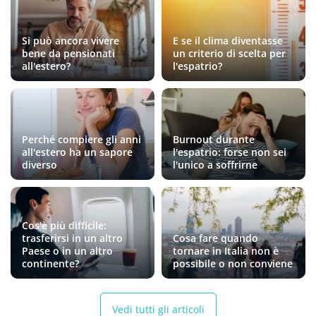
Si può ancora vivere
E se il clima diventasse
bene da pensionati
un criterio di scelta per
all'estero?
l'espatrio?
Perché compiere gli anni
Burnout durante
all'estero ha un sapore
l'espatrio: forse non sei
diverso
l'unico a soffrirne
Cos'è più difficile:
trasferirsi in un altro
Cosa fare quando
Paese o in un altro
tornare in Italia non è
continente?
possibile o non conviene
Vedi tutti gli articoli