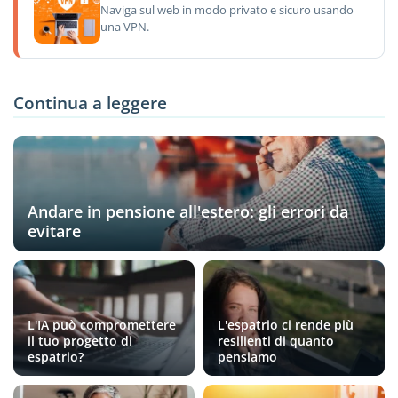
Naviga sul web in modo privato e sicuro usando
una VPN.
Continua a leggere
Andare in pensione all'estero: gli errori da
evitare
L'IA può compromettere
L'espatrio ci rende più
il tuo progetto di
resilienti di quanto
espatrio?
pensiamo