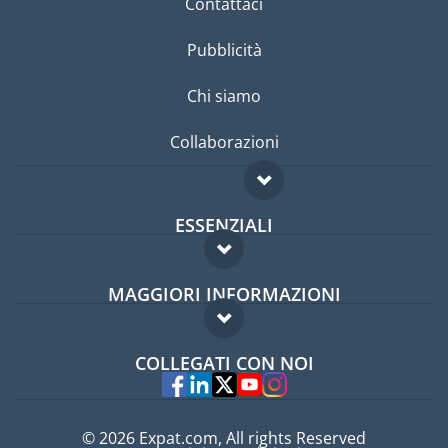
Contattaci
Pubblicità
Chi siamo
Collaborazioni
ESSENZIALI
Forum per expat
MAGGIORI INFORMAZIONI
Guida per expat
Domande frequenti
Lavori all'estero
COLLEGATI CON NOI
Esperti
© 2026 Expat.com, All rights Reserved