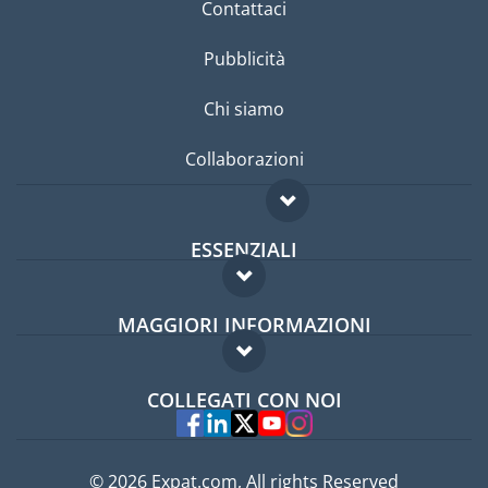
Contattaci
Pubblicità
Chi siamo
Collaborazioni
ESSENZIALI
Forum per expat
MAGGIORI INFORMAZIONI
Guida per expat
Domande frequenti
Lavori all'estero
COLLEGATI CON NOI
Esperti
© 2026 Expat.com, All rights Reserved