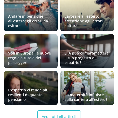
Andare in pensione
Lavorare all'estero:
all'estero: gli errori da
attenzione agli errori
evitare
culturali
Voli in Europa: le nuove
L'IA può compromettere
regole a tutela dei
il tuo progetto di
passeggeri
espatrio?
L'espatrio ci rende più
resilienti di quanto
La maternità influisce
pensiamo
sulla carriera all'estero?
Vedi tutti gli articoli