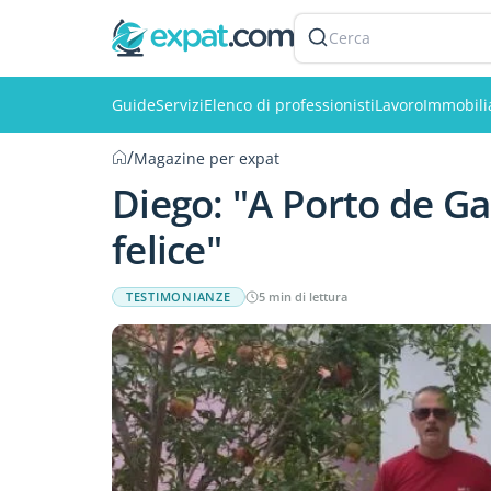
Cerca
Guide
Servizi
Elenco di professionisti
Lavoro
Immobili
/
Magazine per expat
Diego: "A Porto de Ga
felice"
TESTIMONIANZE
5 min di lettura