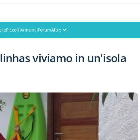
are
Piccoli Annunci
Forum
Altro
Eventi
linhas viviamo in un'isola
Utenti
Foto