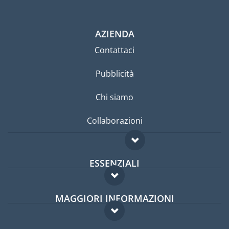
AZIENDA
Contattaci
Pubblicità
Chi siamo
Collaborazioni
ESSENZIALI
Forum per expat
MAGGIORI INFORMAZIONI
Guida per expat
Domande frequenti
Lavori all'estero