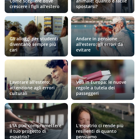
Come scegliere dove
animale: quanto è facile
crescere i figli all'estero
spostarsi?
Gli alloggi per studenti
Andare in pensione
diventano sempre più
all'estero: gli errori da
cari
evitare
Lavorare all'estero:
Voli in Europa: le nuove
attenzione agli errori
regole a tutela dei
culturali
passeggeri
L'IA può compromettere
L'espatrio ci rende più
il tuo progetto di
resilienti di quanto
espatrio?
pensiamo