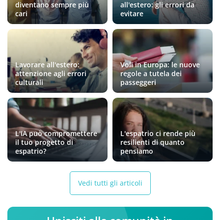
diventano sempre più
all'estero: gli errori da
cari
evitare
Lavorare all'estero:
Voli in Europa: le nuove
attenzione agli errori
regole a tutela dei
culturali
passeggeri
L'IA può compromettere
L'espatrio ci rende più
il tuo progetto di
resilienti di quanto
espatrio?
pensiamo
Vedi tutti gli articoli