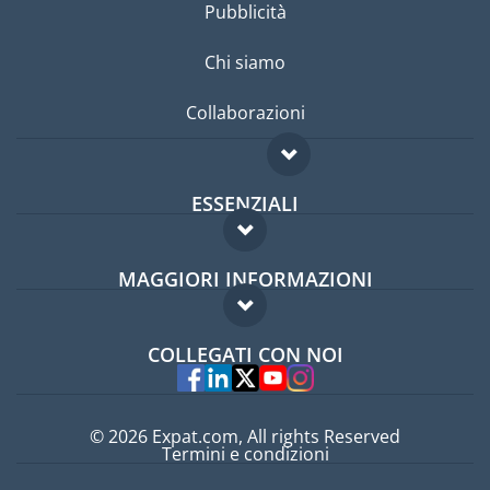
Pubblicità
Chi siamo
Collaborazioni
ESSENZIALI
Forum per expat
MAGGIORI INFORMAZIONI
Guida per expat
Domande frequenti
Lavori all'estero
COLLEGATI CON NOI
Esperti
© 2026 Expat.com, All rights Reserved
Termini e condizioni