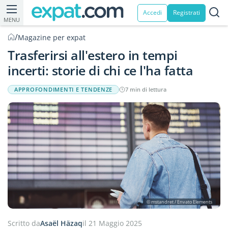
Accedi
Registrati
MENU
/
Magazine per expat
Trasferirsi all'estero in tempi
incerti: storie di chi ce l'ha fatta
APPROFONDIMENTI E TENDENZE
7 min di lettura
© mstandret / Envato Elements
Scritto da
Asaël Häzaq
il 21 Maggio 2025