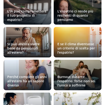
L'IA può compromettere
L'espatrio ci rende più
il tuo progetto di
resilienti di quanto
espatrio?
pensiamo
Si può ancora vivere
E se il clima diventasse
bene da pensionati
un criterio di scelta per
all'estero?
l'espatrio?
Perché compiere gli anni
Burnout durante
all'estero ha un sapore
l'espatrio: forse non sei
diverso
l'unico a soffrirne