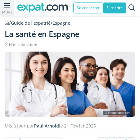
Se connecter
S'inscrire
MENU
/
/
Guide de l'expatrié
Espagne
La santé en Espagne
10 min de lecture
© Shutterstock.com
Mis à jour par
Paul Arnold
le 21 Février 2025