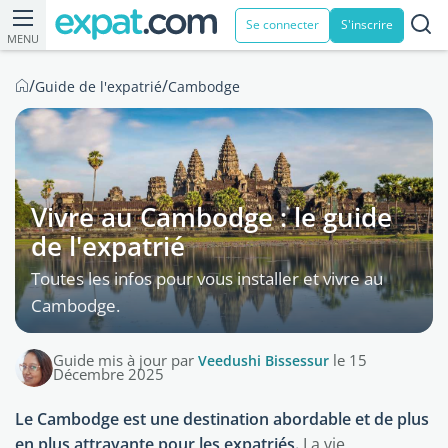
Se connecter
S'inscrire
MENU
/
/
Guide de l'expatrié
Cambodge
Vivre au Cambodge : le guide
de l'expatrié
Toutes les infos pour vous installer et vivre au
Cambodge.
Guide mis à jour par
Veedushi Bissessur
le 15
Décembre 2025
Le Cambodge est une destination abordable et de plus
en plus attrayante pour les expatriés.
La vie