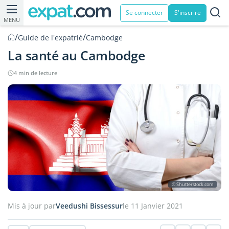
Se connecter
S'inscrire
MENU
/
/
Guide de l'expatrié
Cambodge
La santé au Cambodge
4 min de lecture
© Shutterstock.com
Mis à jour par
Veedushi Bissessur
le 11 Janvier 2021