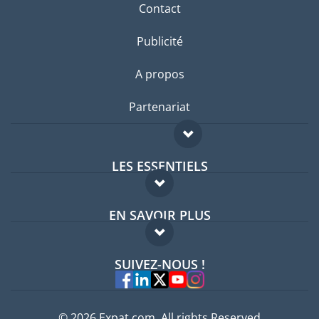
Contact
Publicité
A propos
Partenariat
LES ESSENTIELS
Forum expatriés
EN SAVOIR PLUS
Guides pays
FAQ
Offres d'emploi
SUIVEZ-NOUS !
Experts
© 2026 Expat.com, All rights Reserved