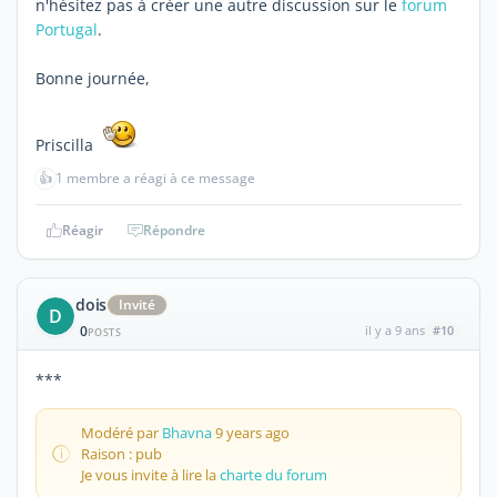
n'hésitez pas à créer une autre discussion sur le
forum
Portugal
.
Bonne journée,
Priscilla
👍
1 membre a réagi à ce message
Réagir
Répondre
dois
Invité
D
0
il y a 9 ans
#10
POSTS
***
Modéré par
Bhavna
9 years ago
Raison : pub
Je vous invite à lire la
charte du forum