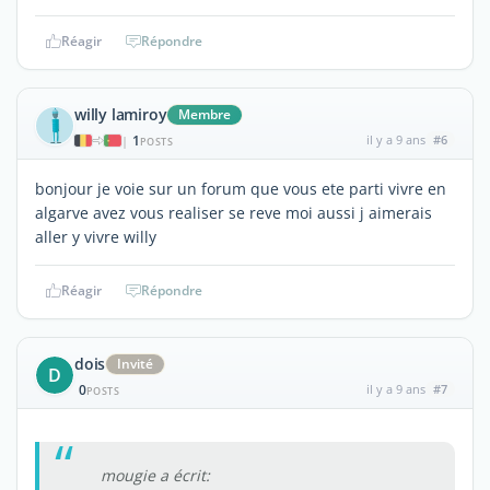
Réagir
Répondre
willy lamiroy
Membre
1
il y a 9 ans
#6
|
POSTS
bonjour je voie sur un forum que vous ete parti vivre en
algarve avez vous realiser se reve moi aussi j aimerais
aller y vivre willy
Réagir
Répondre
dois
Invité
D
0
il y a 9 ans
#7
POSTS
mougie a écrit: