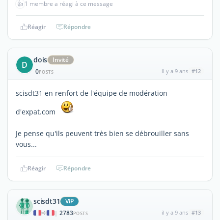
👍
1 membre a réagi à ce message
Réagir
Répondre
dois
Invité
D
0
il y a 9 ans
#12
POSTS
scisdt31 en renfort de l'équipe de modération
d'expat.com
Je pense qu'ils peuvent très bien se débrouiller sans
vous...
Réagir
Répondre
scisdt31
ViP
2783
il y a 9 ans
#13
|
POSTS