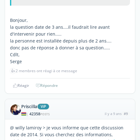
Bonjour,
la question date de 3 ans....il faudrait lire avant
d'intervenir pour rien.....
la personne est installée depuis plus de 2 ans....
donc pas de réponse à donner à sa question.....
Cdlt,
Serge
👍
2 membres ont réagi à ce message
Réagir
Répondre
Priscilla
ViP
42358
il y a 9 ans
#9
|
POSTS
@ willy lamiroy > je vous informe que cette discussion
date de 2014. Si vous cherchez des informations,