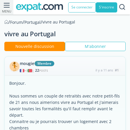
Se connecter
S'inscrire
MENU
/
/
/
vivre au Portugal
Forum
Portugal
vivre au Portugal
Nouvelle discussion
M'abonner
mougie
Membre
22
il y a 11 ans
#1
|
POSTS
Bonjour.
Nous sommes un couple de retraités avec notre petit-fils
de 21 ans nous aimerions vivre au Portugal et j'aimerais
savoir toutes les formalités qu'il faut remplir avant le
départ.
Connaitre ou je pourrais trouver un logement avec 2
chambres