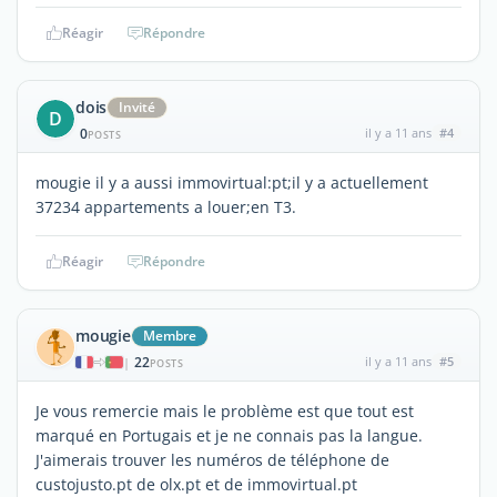
Réagir
Répondre
dois
Invité
D
0
il y a 11 ans
#4
POSTS
mougie il y a aussi immovirtual:pt;il y a actuellement
37234 appartements a louer;en T3.
Réagir
Répondre
mougie
Membre
22
il y a 11 ans
#5
|
POSTS
Je vous remercie mais le problème est que tout est
marqué en Portugais et je ne connais pas la langue.
J'aimerais trouver les numéros de téléphone de
custojusto.pt de olx.pt et de immovirtual.pt