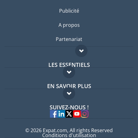
Publicité
A propos
Partenariat
LES ESSENTIELS
Forum expatriés
EN SAVOIR PLUS
Guides pays
FAQ
Offres d'emploi
SUIVEZ-NOUS !
Experts
© 2026 Expat.com, All rights Reserved
Conditions d'utilisation