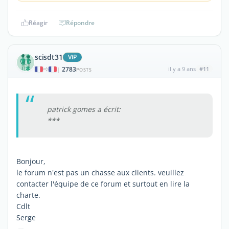
Réagir
Répondre
scisdt31
ViP
2783
il y a 9 ans
#11
|
POSTS
patrick gomes a écrit:
***
Bonjour,
le forum n'est pas un chasse aux clients. veuillez
contacter l'équipe de ce forum et surtout en lire la
charte.
Cdlt
Serge