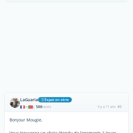
LaGuaria
Expat en série
588
il y a 11 ans
#2
|
POSTS
Bonjour Mougie,
Vous trouverez un choix étendu de logements à louer