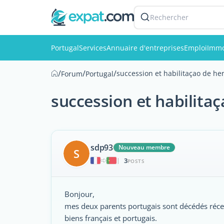
Rechercher
Portugal
Services
Annuaire d'entreprises
Emploi
Immo
/
/
/
succession et habilitaçao de he
Forum
Portugal
succession et habilita
sdp93
Nouveau membre
S
3
|
POSTS
Bonjour,
mes deux parents portugais sont décédés récem
biens français et portugais.