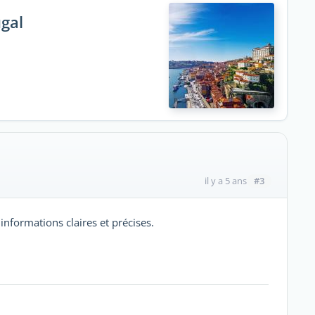
ugal
#3
il y a 5 ans
nformations claires et précises.