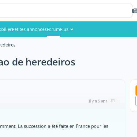
bilier
Petites annonces
Forum
Plus
Événements
redeiros
Membres
çao de heredeiros
Photos
#1
il y a 5 ans
ment. La succession a été faite en France pour les