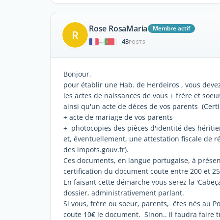
Rose RosaMaria
Membre actif
R
43
|
POSTS
Bonjour,
pour établir une Hab. de Herdeiros , vous devez
les actes de naissances de vous + frère et soeu
ainsi qu'un acte de déces de vos parents (Cert
+ acte de mariage de vos parents
+ photocopies des pièces d'identité des héritie
et, éventuellement, une attestation fiscale de 
des impots.gouv.fr).
Ces documents, en langue portugaise, à présent
certification du document coute entre 200 et 25
En faisant cette démarche vous serez la 'Cabeç
dossier, administrativement parlant.
Si vous, frère ou soeur, parents, êtes nés au Por
coute 10€ le document. Sinon.. il faudra faire 