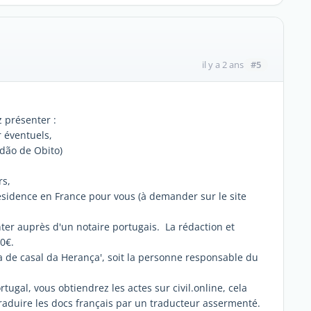
#5
il y a 2 ans
 présenter :
r éventuels,
idão de Obito)
rs,
résidence en France pour vous (à demander sur le site
er auprès d'un notaire portugais. La rédaction et
0€.
a de casal da Herança', soit la personne responsable du
tugal, vous obtiendrez les actes sur civil.online, cela
traduire les docs français par un traducteur assermenté.