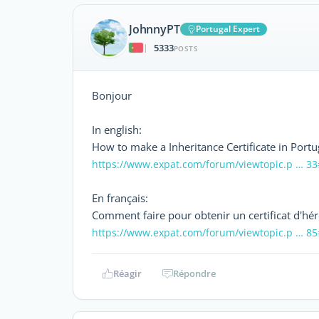
JohnnyPT
Portugal Expert
5333
|
POSTS
Bonjour
In english:
How to make a Inheritance Certificate in Portu
https://www.expat.com/forum/viewtopic.p … 3
En français:
Comment faire pour obtenir un certificat d'hér
https://www.expat.com/forum/viewtopic.p … 8
Réagir
Répondre