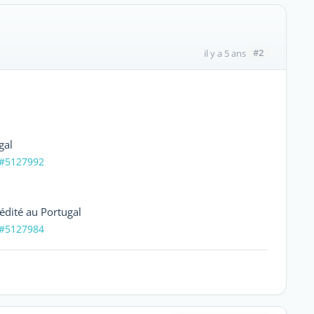
#2
il y a 5 ans
gal
3#5127992
édité au Portugal
5#5127984