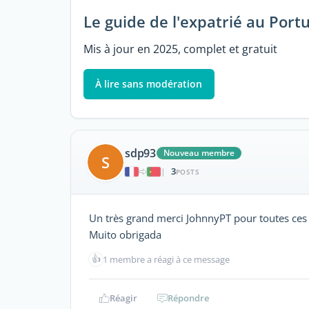
Le guide de l'expatrié au Port
Mis à jour en 2025, complet et gratuit
À lire sans modération
sdp93
Nouveau membre
S
3
|
POSTS
Un très grand merci JohnnyPT pour toutes ces i
Muito obrigada
👍
1 membre a réagi à ce message
Réagir
Répondre