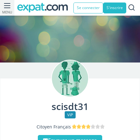
Se connecter
S'inscrire
MENU
scisdt31
ViP
Citoyen Français