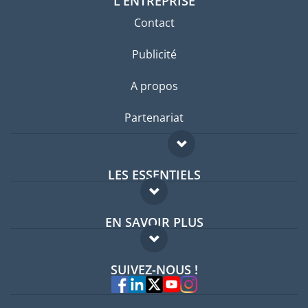
L'ENTREPRISE
Contact
Publicité
A propos
Partenariat
LES ESSENTIELS
Forum expatriés
EN SAVOIR PLUS
Guides pays
FAQ
Offres d'emploi
SUIVEZ-NOUS !
Experts