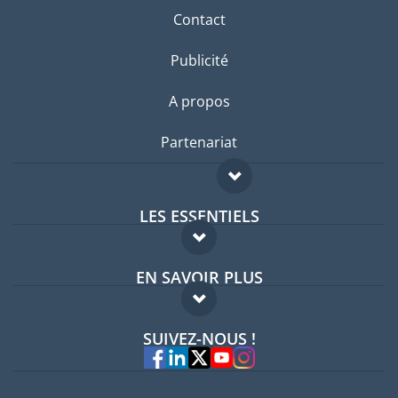
Contact
Publicité
A propos
Partenariat
LES ESSENTIELS
Forum expatriés
EN SAVOIR PLUS
Guides pays
FAQ
Offres d'emploi
SUIVEZ-NOUS !
Experts