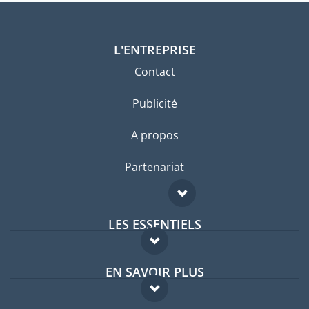
L'ENTREPRISE
Contact
Publicité
A propos
Partenariat
LES ESSENTIELS
Forum expatriés
EN SAVOIR PLUS
Guides pays
FAQ