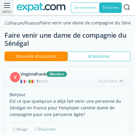
Se connecter
S'inscrire
MENU
/
/
/
Faire venir une dame de compagnie du Sénég
Forum
France
Faire venir une dame de compagnie du
Sénégal
Nouvelle discussion
M'abonner
Virginiefrank
Membre
V
1
il y a 3 mois
#1
|
POSTS
Bonjour
Est ce que quelqu’un à déjà fait venir une personne du
Sénégal en France pour l’employer comme dame de
compagnie pour une personne âgée?
Réagir
Répondre