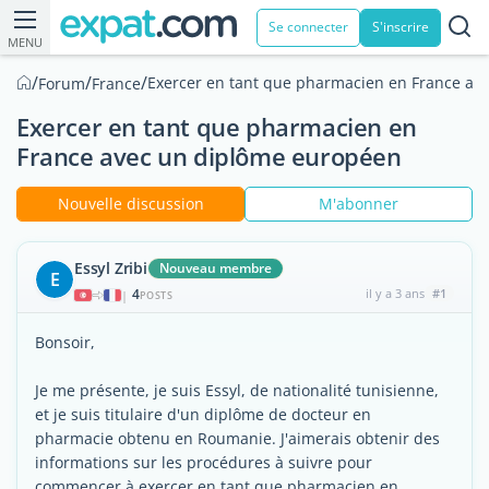
Se connecter
S'inscrire
MENU
/
/
/
Exercer en tant que pharmacien en France av
Forum
France
Exercer en tant que pharmacien en
France avec un diplôme européen
Nouvelle discussion
M'abonner
Essyl Zribi
Nouveau membre
E
4
il y a 3 ans
#1
|
POSTS
Bonsoir,
Je me présente, je suis Essyl, de nationalité tunisienne,
et je suis titulaire d'un diplôme de docteur en
pharmacie obtenu en Roumanie. J'aimerais obtenir des
informations sur les procédures à suivre pour
commencer à exercer en tant que pharmacien en