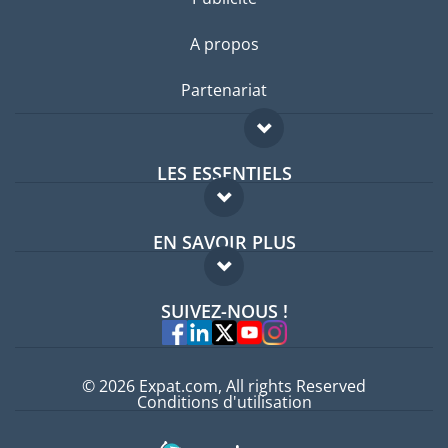
A propos
Partenariat
LES ESSENTIELS
Forum expatriés
EN SAVOIR PLUS
Guides pays
FAQ
Offres d'emploi
SUIVEZ-NOUS !
Experts
© 2026 Expat.com, All rights Reserved
Conditions d'utilisation