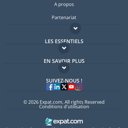
A propos
Partenariat
LES ESSENTIELS
Forum expatriés
EN SAVOIR PLUS
Guides pays
FAQ
Offres d'emploi
SUIVEZ-NOUS !
Experts
© 2026 Expat.com, All rights Reserved
Conditions d'utilisation