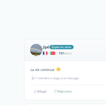
Jipé
Expat en série
737
|
POSTS
La vie continue
👍
1 membre a réagi à ce message
Réagir
Répondre