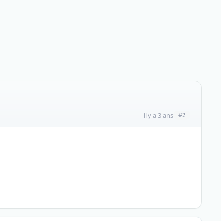
#2
il y a 3 ans