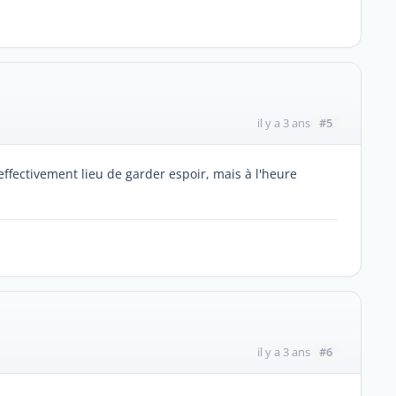
#5
il y a 3 ans
effectivement lieu de garder espoir, mais à l'heure
#6
il y a 3 ans