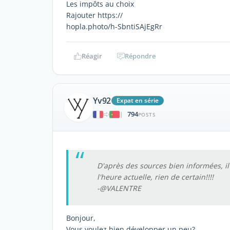
Les impôts au choix
Rajouter https://
hopla.photo/h-SbntiSAjEgRr
Réagir
Répondre
Yv92
Expat en série
794
|
POSTS
D'après des sources bien informées, il 
l'heure actuelle, rien de certain!!!!
-@VALENTRE
Bonjour,
Vous voulez bien développer un peu?