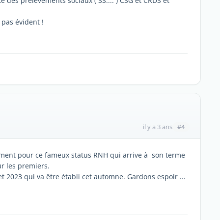
te des prélèvements sociaux ( SS.... ) CSG et CRDS et
 pas évident !
#4
il y a 3 ans
nement pour ce fameux status RNH qui arrive à son terme
r les premiers.
 2023 qui va être établi cet automne. Gardons espoir ...