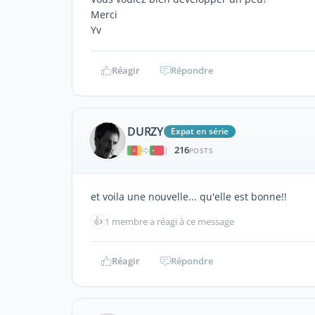
Merci
Yv
Réagir
Répondre
DURZY
Expat en série
216
|
POSTS
et voila une nouvelle... qu'elle est bonne!!
👍
1 membre a réagi à ce message
Réagir
Répondre