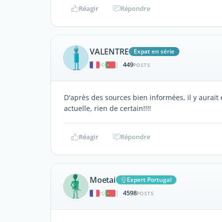
Réagir
Répondre
VALENTRE
Expat en série
449
|
POSTS
D'après des sources bien informées, il y aurait 
actuelle, rien de certain!!!!
Réagir
Répondre
Moetai
Expert Portugal
4598
|
POSTS