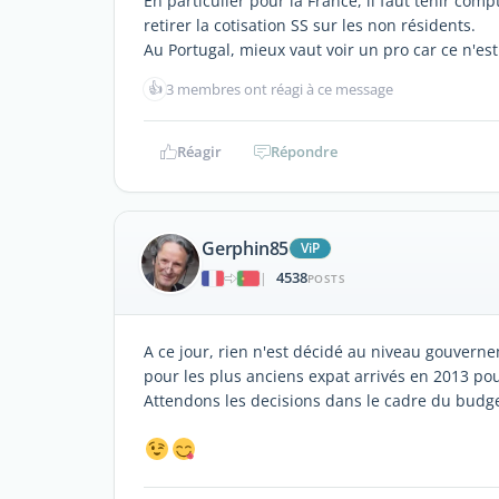
En particulier pour la France, il faut tenir comp
retirer la cotisation SS sur les non résidents.
Au Portugal, mieux vaut voir un pro car ce n'est
👍
3 membres ont réagi à ce message
Réagir
Répondre
Gerphin85
ViP
4538
|
POSTS
A ce jour, rien n'est décidé au niveau gouver
pour les plus anciens expat arrivés en 2013 pou
Attendons les decisions dans le cadre du budget