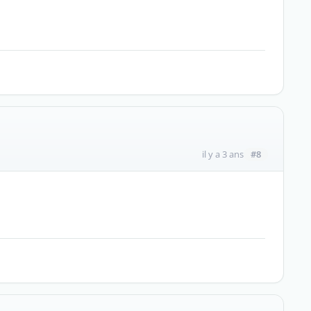
#8
il y a 3 ans