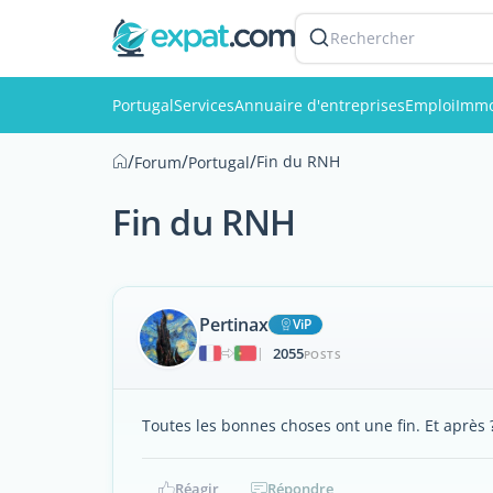
Rechercher
Portugal
Services
Annuaire d'entreprises
Emploi
Immo
/
/
/
Fin du RNH
Forum
Portugal
Fin du RNH
Pertinax
ViP
2055
|
POSTS
Toutes les bonnes choses ont une fin. Et après 
Réagir
Répondre