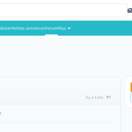
bilier
Petites annonces
Forum
Plus
Événements
Membres
Photos
#1
il y a 3 ans
?