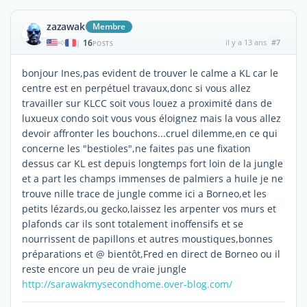
zazawak
Membre
16
il y a 13 ans
#7
|
POSTS
bonjour Ines,pas evident de trouver le calme a KL car le
centre est en perpétuel travaux,donc si vous allez
travailler sur KLCC soit vous louez a proximité dans de
luxueux condo soit vous vous éloignez mais la vous allez
devoir affronter les bouchons...cruel dilemme,en ce qui
concerne les "bestioles",ne faites pas une fixation
dessus car KL est depuis longtemps fort loin de la jungle
et a part les champs immenses de palmiers a huile je ne
trouve nille trace de jungle comme ici a Borneo,et les
petits lézards,ou gecko,laissez les arpenter vos murs et
plafonds car ils sont totalement inoffensifs et se
nourrissent de papillons et autres moustiques,bonnes
préparations et @ bientôt,Fred en direct de Borneo ou il
reste encore un peu de vraie jungle
http://sarawakmysecondhome.over-blog.com/