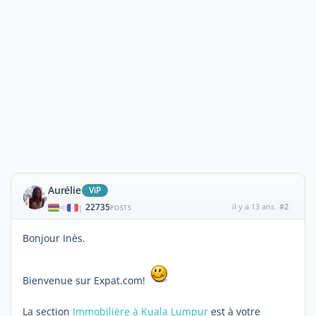
Aurélie
ViP
22735
il y a 13 ans
#2
|
POSTS
Bonjour Inès.
Bienvenue sur Expat.com!
La section
Immobilière à Kuala Lumpur
est à votre