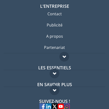
L'ENTREPRISE
Contact
Publicité
A propos
Partenariat
LES ESSENTIELS
Forum expatriés
EN SAVOIR PLUS
Guides pays
FAQ
Offres d'emploi
SUIVEZ-NOUS !
Experts