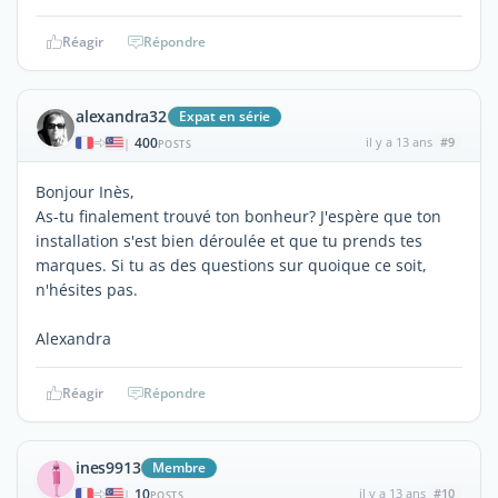
Réagir
Répondre
alexandra32
Expat en série
400
il y a 13 ans
#9
|
POSTS
Bonjour Inès,
As-tu finalement trouvé ton bonheur? J'espère que ton
installation s'est bien déroulée et que tu prends tes
marques. Si tu as des questions sur quoique ce soit,
n'hésites pas.
Alexandra
Réagir
Répondre
ines9913
Membre
10
il y a 13 ans
#10
|
POSTS