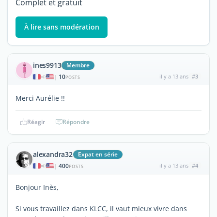
Complet et gratuit
À lire sans modération
ines9913
Membre
10
il y a 13 ans
#3
|
POSTS
Merci Aurélie !!
Réagir
Répondre
alexandra32
Expat en série
400
il y a 13 ans
#4
|
POSTS
Bonjour Inès,
Si vous travaillez dans KLCC, il vaut mieux vivre dans