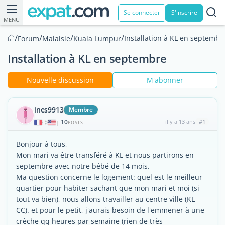
Se connecter
S'inscrire
MENU
/
/
/
/
Installation à KL en septembr
Forum
Malaisie
Kuala Lumpur
Installation à KL en septembre
Nouvelle discussion
M'abonner
ines9913
Membre
10
il y a 13 ans
#1
|
POSTS
Bonjour à tous,
Mon mari va être transféré à KL et nous partirons en
septembre avec notre bébé de 14 mois.
Ma question concerne le logement: quel est le meilleur
quartier pour habiter sachant que mon mari et moi (si
tout va bien), nous allons travailler au centre ville (KL
CC). et pour le petit, j'aurais besoin de l'emmener à une
crèche qq heures par semaine (rien de très