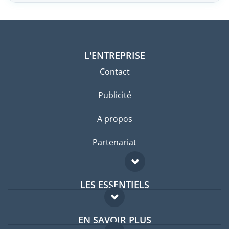
L'ENTREPRISE
Contact
Publicité
A propos
Partenariat
LES ESSENTIELS
Forum expatriés
EN SAVOIR PLUS
Guides pays