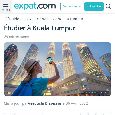
Se connecter
S'inscrire
MENU
/
/
/
Guide de l'expatrié
Malaisie
Kuala Lumpur
Étudier à Kuala Lumpur
6 min de lecture
© Shutterstock.com
Mis à jour par
Veedushi Bissessur
le 06 Avril 2022