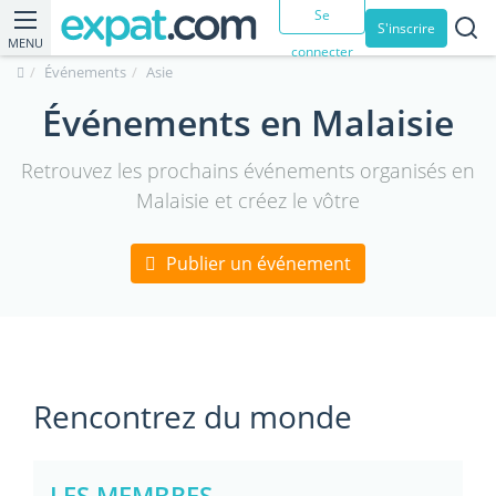
Se
S'inscrire
MENU
connecter
Événements
Asie
Événements en Malaisie
Retrouvez les prochains événements organisés en
Malaisie et créez le vôtre
Publier un événement
Rencontrez du monde
LES MEMBRES