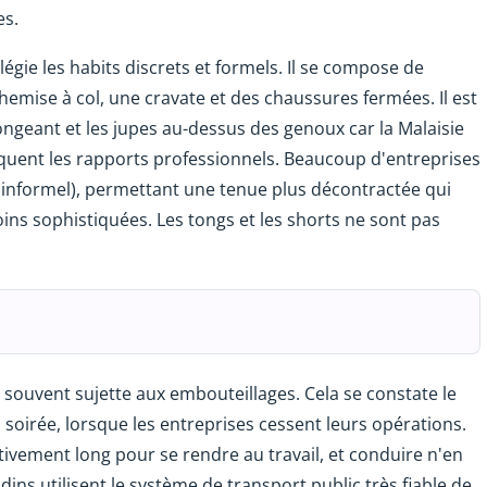
es.
égie les habits discrets et formels. Il se compose de
emise à col, une cravate et des chaussures fermées. Il est
ngeant et les jupes au-dessus des genoux car la Malaisie
quent les rapports professionnels. Beaucoup d'entreprises
 informel), permettant une tenue plus décontractée qui
ns sophistiquées. Les tongs et les shorts ne sont pas
 souvent sujette aux embouteillages. Cela se constate le
 soirée, lorsque les entreprises cessent leurs opérations.
lativement long pour se rendre au travail, et conduire n'en
dins utilisent le système de transport public très fiable de