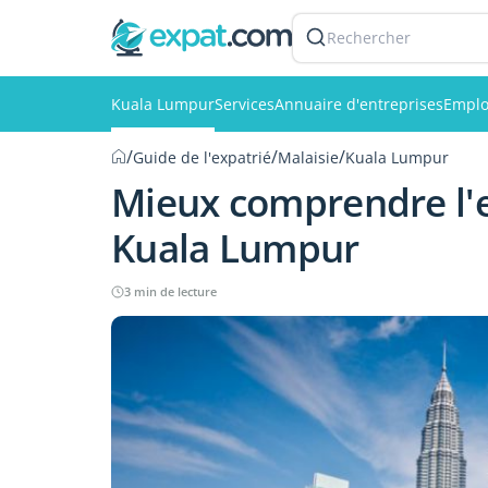
Rechercher
Kuala Lumpur
Services
Annuaire d'entreprises
Emplo
/
/
/
Guide de l'expatrié
Malaisie
Kuala Lumpur
Mieux comprendre l'e
Kuala Lumpur
3 min de lecture