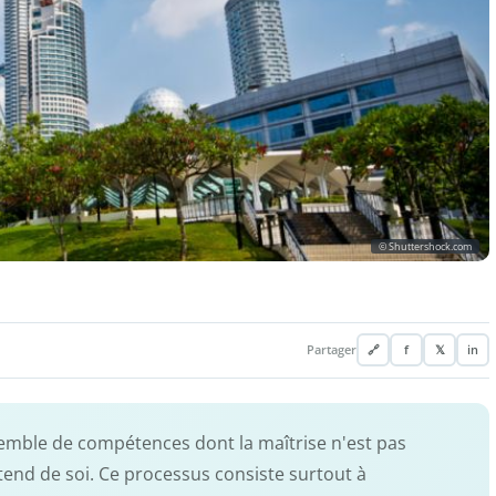
© Shuttershock.com
Partager
🔗
f
𝕏
in
semble de compétences dont la maîtrise n'est pas
 attend de soi. Ce processus consiste surtout à