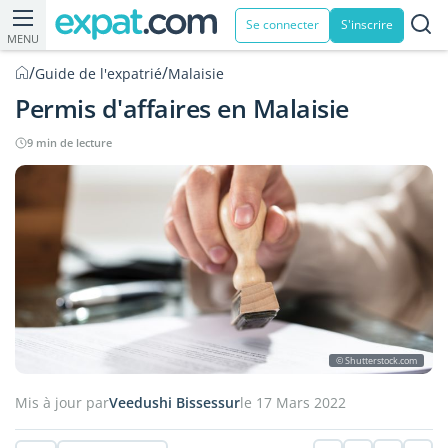
Se connecter
S'inscrire
MENU
/
/
Guide de l'expatrié
Malaisie
Permis d'affaires en Malaisie
9 min de lecture
© Shutterstock.com
Mis à jour par
Veedushi Bissessur
le 17 Mars 2022