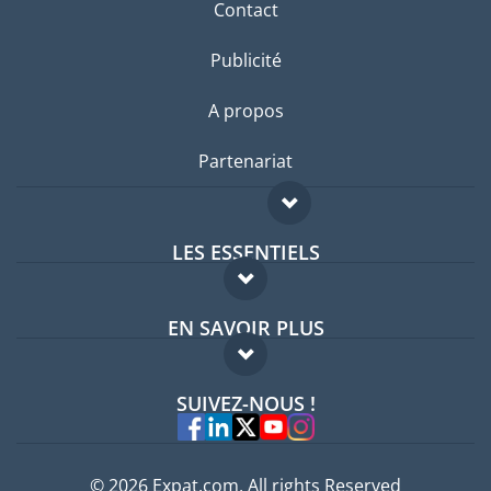
Contact
Publicité
A propos
Partenariat
LES ESSENTIELS
Forum expatriés
EN SAVOIR PLUS
Guides pays
FAQ
Offres d'emploi
SUIVEZ-NOUS !
Experts
© 2026 Expat.com, All rights Reserved