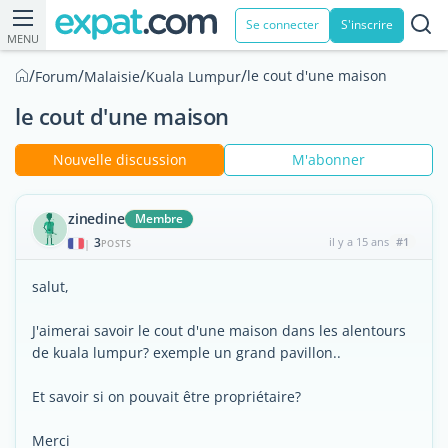
Se connecter
S'inscrire
MENU
/
/
/
/
le cout d'une maison
Forum
Malaisie
Kuala Lumpur
le cout d'une maison
Nouvelle discussion
M'abonner
zinedine
Membre
3
il y a 15 ans
#1
|
POSTS
salut,
J'aimerai savoir le cout d'une maison dans les alentours
de kuala lumpur? exemple un grand pavillon..
Et savoir si on pouvait être propriétaire?
Merci