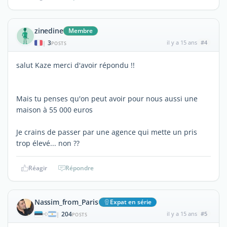
zinedine
Membre
3
il y a 15 ans
#4
|
POSTS
salut Kaze merci d'avoir répondu !!
Mais tu penses qu'on peut avoir pour nous aussi une
maison à 55 000 euros
Je crains de passer par une agence qui mette un pris
trop élevé... non ??
Réagir
Répondre
Nassim_from_Paris
Expat en série
204
il y a 15 ans
#5
|
POSTS