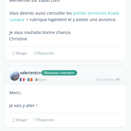
Bienvenue sur Expat.com!
Vous devriez aussi consulter les
petites annonces Kuala
Lumpur
> rubrique logement et y poster une annonce.
Je vous souhaite bonne chance,
Christine
Réagir
Répondre
valerienico
Nouveau membre
8
il y a 15 ans
#5
|
POSTS
Merci,
Je vais y aller !
Réagir
Répondre