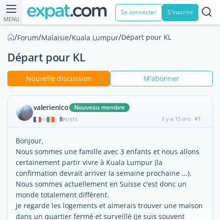
Se connecter
S'inscrire
MENU
/
/
/
/
Départ pour KL
Forum
Malaisie
Kuala Lumpur
Départ pour KL
Nouvelle discussion
M'abonner
valerienico
Nouveau membre
8
il y a 15 ans
#1
|
POSTS
Bonjour,
Nous sommes une famille avec 3 enfants et nous allons
certainement partir vivre à Kuala Lumpur (la
confirmation devrait arriver la semaine prochaine ...).
Nous sommes actuellement en Suisse c'est donc un
monde totalement différent.
Je regarde les logements et aimerais trouver une maison
dans un quartier fermé et surveillé (je suis souvent