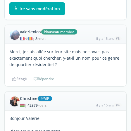
À lire sans modération
valerienico
Nouveau membre
8
il y a 15 ans
#3
|
POSTS
Merci, je suis allée sur leur site mais ne savais pas
exactement quoi chercher, y-at-il un nom pour ce genre
de quartier résidentiel ?
Réagir
Répondre
Christine
ViP
42879
il y a 15 ans
#4
|
POSTS
Bonjour Valérie,