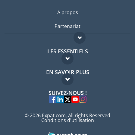
A propos
Partenariat
LES ESSENTIELS
Forum expatriés
EN SAVOIR PLUS
Guides pays
FAQ
Offres d'emploi
SUIVEZ-NOUS !
Experts
© 2026 Expat.com, All rights Reserved
Conditions d'utilisation