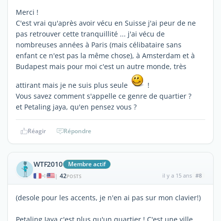
Merci !
C'est vrai qu'après avoir vécu en Suisse j'ai peur de ne
pas retrouver cette tranquillité ... j'ai vécu de
nombreuses années à Paris (mais célibataire sans
enfant ce n'est pas la même chose), à Amsterdam et à
Budapest mais pour moi c'est un autre monde, très
attirant mais je ne suis plus seule
!
Vous savez comment s'appelle ce genre de quartier ?
et Petaling jaya, qu'en pensez vous ?
Réagir
Répondre
WTF2010
Membre actif
42
il y a 15 ans
#8
|
POSTS
(desole pour les accents, je n'en ai pas sur mon clavier!)
Petaling Jaya c'est plus qu'un quartier ! C'est une ville