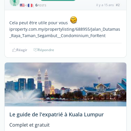
6
il y a 15 ans
#2
|
POSTS
Cela peut être utile pour vous
iproperty.com.my/propertylisting/688955/Jalan_Dutamas
_Raya_Taman_Segambut__Condominium_ForRent
Réagir
Répondre
Le guide de l'expatrié à Kuala Lumpur
Complet et gratuit