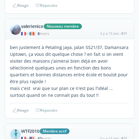
Réagir
Répondre
valerienico
Nouveau membre
8
il y a 15 ans
#11
|
POSTS
ben justement à Petaling jaya, Jalan SS21/37, Damansara
Uptown, ça vous dit quelque chose ? en fait si on vient
visiter des maisons j'aimerai bien déjà en avoir
sélectionné quelques unes en fonction des bons
quartiers et bonnes distances entre école et boulot pour
être plus rapide !
mais c'est vrai que sur plan ce n'est pas l'idéal ...
surtout quand on ne connait pas du tout !!
Réagir
Répondre
WTF2010
Membre actif
42
il y a 15 ans
#12
|
POSTS