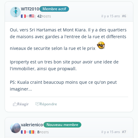
WTF2010
Membre actif
42
il y a 15 ans
#6
|
POSTS
Oui, vers Sri Hartamas et Mont Kiara. Il y a des quartiers
de maisons avec gardes a l'entree de la rue et differents
niveaux de securite selon la rue et le prix
Iproperty est un tres bon site pour avoir une idee de
l'immobilier, ainsi que propwall.
PS: Kuala craint beaucoup moins que ce qu'on peut
imaginer...
Réagir
Répondre
valerienico
Nouveau membre
8
il y a 15 ans
#7
|
POSTS