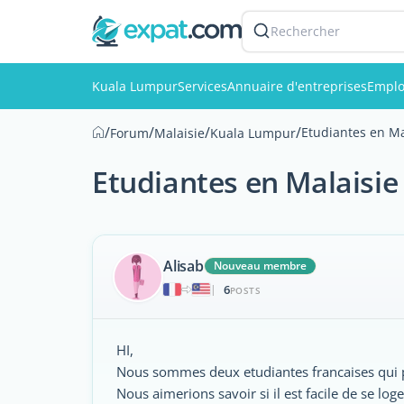
Rechercher
Kuala Lumpur
Services
Annuaire d'entreprises
Emplo
/
/
/
/
Etudiantes en Ma
Forum
Malaisie
Kuala Lumpur
Etudiantes en Malaisie
Alisab
Nouveau membre
6
|
POSTS
HI,
Nous sommes deux etudiantes francaises qui p
Nous aimerions savoir si il est facile de se loger