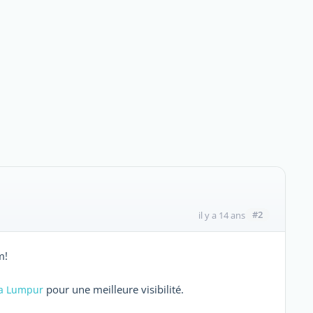
#2
il y a 14 ans
m!
pour une meilleure visibilité.
a Lumpur