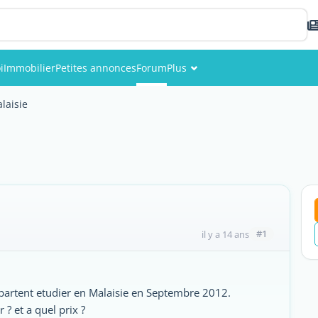
i
Immobilier
Petites annonces
Forum
Plus
Événements
laisie
Membres
Photos
#1
il y a 14 ans
artent etudier en Malaisie en Septembre 2012.
 ? et a quel prix ?