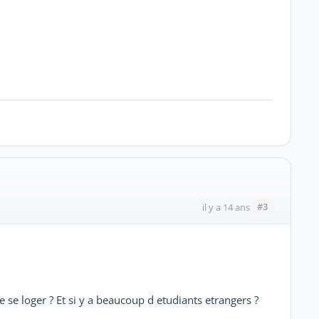
#3
il y a 14 ans
 de se loger ? Et si y a beaucoup d etudiants etrangers ?