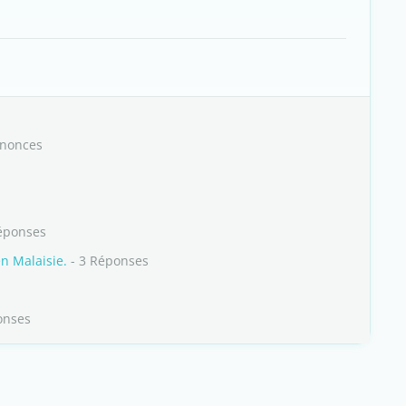
nnonces
éponses
en Malaisie.
- 3 Réponses
onses