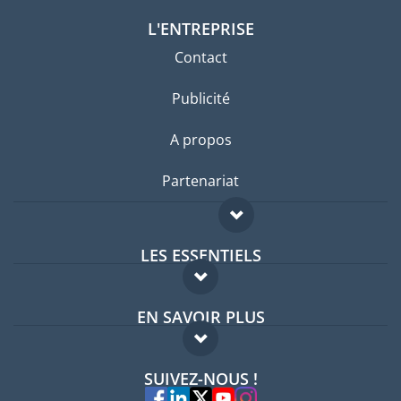
L'ENTREPRISE
Contact
Publicité
A propos
Partenariat
LES ESSENTIELS
Forum expatriés
EN SAVOIR PLUS
Guides pays
FAQ
Offres d'emploi
SUIVEZ-NOUS !
Experts