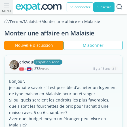
Se connecter
S'inscrire
MENU
/
/
/
Monter une affaire en Malaisie
Forum
Malaisie
Monter une affaire en Malaisie
Nouvelle discussion
M'abonner
ericvdu
Expat en série
272
il y a 13 ans
#1
|
POSTS
Bonjour,
je souhaite savoir s'il est possible d'acheter un logement
de type maison en Malaisie pour un étranger.
Si oui quels seraient les endroits les plus favorables,
quels sont les fourchettes de prix pour l'achat d'une
maison avec 5 ou 6 chambres?
Avec quel budget moyen un étranger peut vivre en
Malaisie?