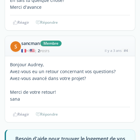
En sais tu quelque chose?
Merci d'avance
Réagir
Répondre
sancman
Membre
S
2
il y a 3 ans
#4
|
POSTS
Bonjour Audrey,
Avez-vous eu un retour concernant vos questions?
Avez-vous avancé dans votre projet?
Merci de votre retour!
sana
Réagir
Répondre
Besoin d'aide pour trouver le logement de vos