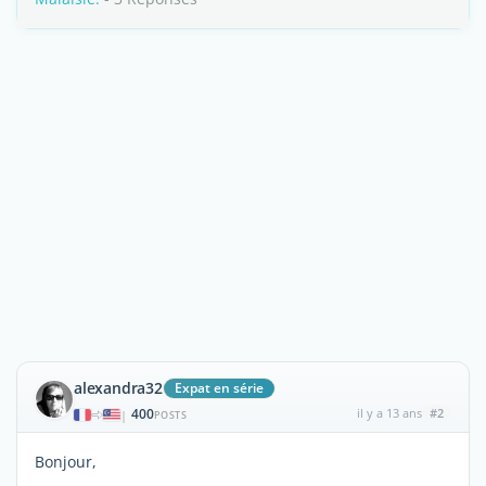
alexandra32
Expat en série
400
il y a 13 ans
#2
|
POSTS
Bonjour,