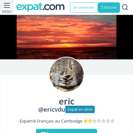
Se connecter
S'inscrire
MENU
eric
@ericvdu
Expat en série
Expatrié Français au Cambodge