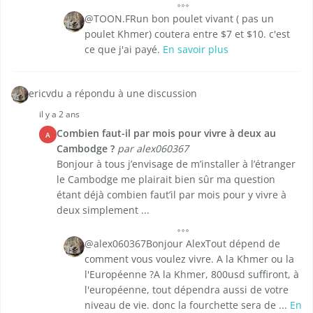
@TOON.FRun bon poulet vivant ( pas un
poulet Khmer) coutera entre $7 et $10. c'est
ce que j'ai payé.
En savoir plus
ericvdu a répondu à une discussion
il y a 2 ans
Combien faut-il par mois pour vivre à deux au
A
Cambodge ?
par alex060367
Bonjour à tous j’envisage de m’installer à l’étranger
le Cambodge me plairait bien sûr ma question
étant déjà combien faut’il par mois pour y vivre à
deux simplement ...
@alex060367Bonjour AlexTout dépend de
comment vous voulez vivre. A la Khmer ou la
l'Européenne ?A la Khmer, 800usd suffiront, à
l'européenne, tout dépendra aussi de votre
niveau de vie. donc la fourchette sera de ...
En