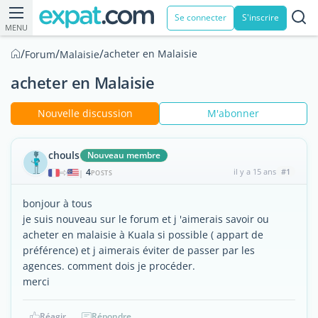
Se connecter
S'inscrire
MENU
/
/
/
acheter en Malaisie
Forum
Malaisie
acheter en Malaisie
Nouvelle discussion
M'abonner
chouls
Nouveau membre
4
il y a 15 ans
#1
|
POSTS
bonjour à tous
je suis nouveau sur le forum et j 'aimerais savoir ou
acheter en malaisie à Kuala si possible ( appart de
préférence) et j aimerais éviter de passer par les
agences. comment dois je procéder.
merci
Réagir
Répondre