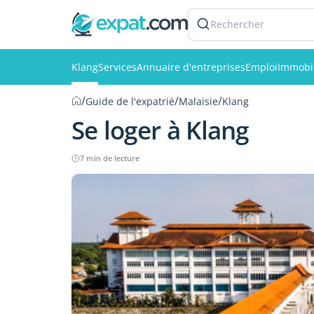
Rechercher
Klang
Services
Annuaire d'entreprises
Emploi
Immobil
/
/
/
Guide de l'expatrié
Malaisie
Klang
Se loger à Klang
7 min de lecture