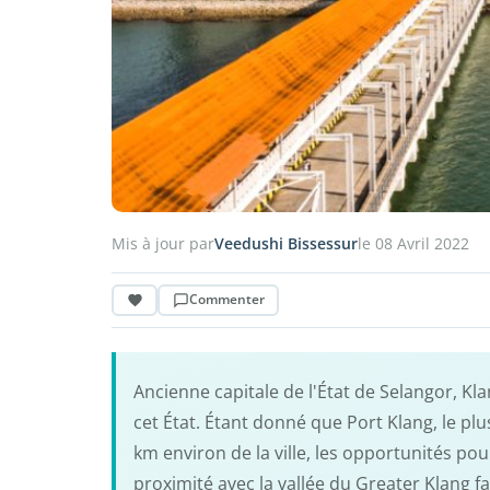
Mis à jour par
Veedushi Bissessur
le 08 Avril 2022
Commenter
Ancienne capitale de l'État de Selangor, Kla
cet État. Étant donné que Port Klang, le plu
km environ de la ville, les opportunités po
proximité avec la vallée du Greater Klang fa