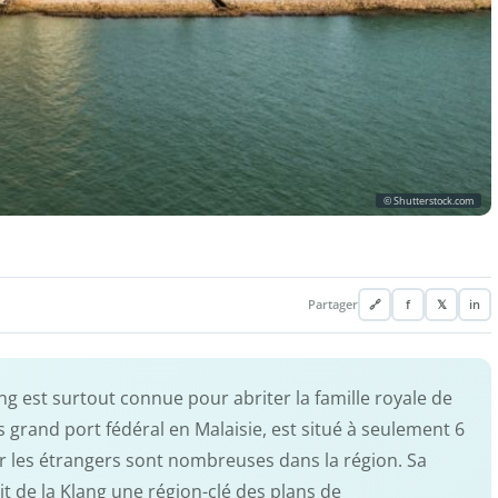
© Shutterstock.com
Partager
🔗
f
𝕏
in
ng est surtout connue pour abriter la famille royale de
s grand port fédéral en Malaisie, est situé à seulement 6
ur les étrangers sont nombreuses dans la région. Sa
it de la Klang une région-clé des plans de