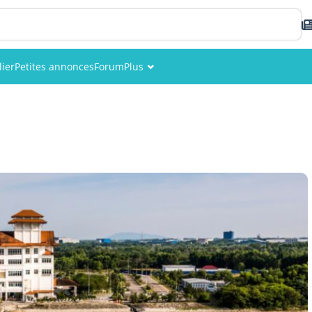
ier
Petites annonces
Forum
Plus
Événements
Membres
Photos