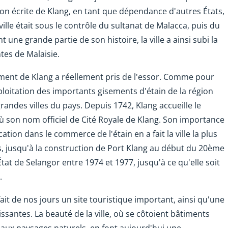
on écrite de Klang, en tant que dépendance d'autres États,
ille était sous le contrôle du sultanat de Malacca, puis du
 une grande partie de son histoire, la ville a ainsi subi la
tes de Malaisie.
ment de Klang a réellement pris de l'essor. Comme pour
'exploitation des importants gisements d'étain de la région
grandes villes du pays. Depuis 1742, Klang accueille le
où son nom officiel de Cité Royale de Klang. Son importance
ation dans le commerce de l'étain en a fait la ville la plus
, jusqu'à la construction de Port Klang au début du 20ème
l'État de Selangor entre 1974 et 1977, jusqu'à ce qu'elle soit
.
 fait de nos jours un site touristique important, ainsi qu'une
santes. La beauté de la ville, où se côtoient bâtiments
eaux paysages naturels, en font aujourd'hui une