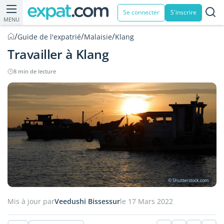
Se connecter
S'inscrire
MENU
/
/
/
Guide de l'expatrié
Malaisie
Klang
Travailler à Klang
8 min de lecture
© Shutterstock.com
Mis à jour par
Veedushi Bissessur
le 17 Mars 2022