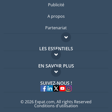
Publicité
A propos
Partenariat
LES ESSENTIELS
Forum expatriés
EN SAVOIR PLUS
Guides pays
FAQ
Offres d'emploi
SUIVEZ-NOUS !
Experts
© 2026 Expat.com, All rights Reserved
Conditions d'utilisation