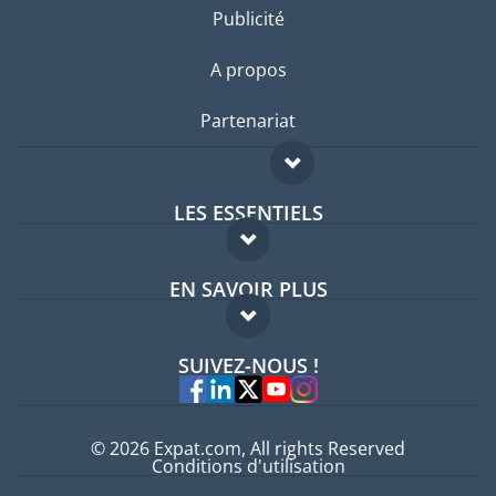
Publicité
A propos
Partenariat
LES ESSENTIELS
Forum expatriés
EN SAVOIR PLUS
Guides pays
FAQ
Offres d'emploi
SUIVEZ-NOUS !
Experts
© 2026 Expat.com, All rights Reserved
Conditions d'utilisation