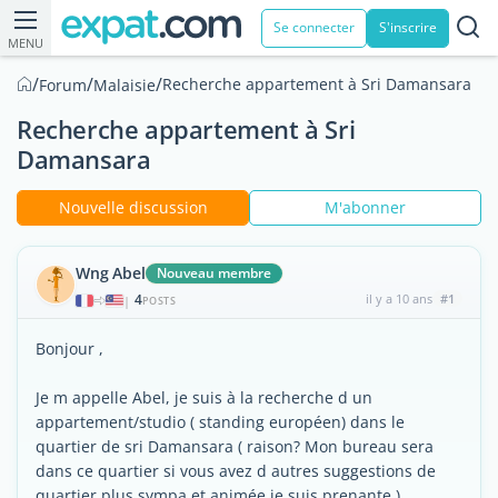
Se connecter
S'inscrire
MENU
/
/
/
Recherche appartement à Sri Damansara
Forum
Malaisie
Recherche appartement à Sri
Damansara
Nouvelle discussion
M'abonner
Wng Abel
Nouveau membre
4
il y a 10 ans
#1
|
POSTS
Bonjour ,
Je m appelle Abel, je suis à la recherche d un
appartement/studio ( standing européen) dans le
quartier de sri Damansara ( raison? Mon bureau sera
dans ce quartier si vous avez d autres suggestions de
quartier plus sympa et animée je suis prenante ) .