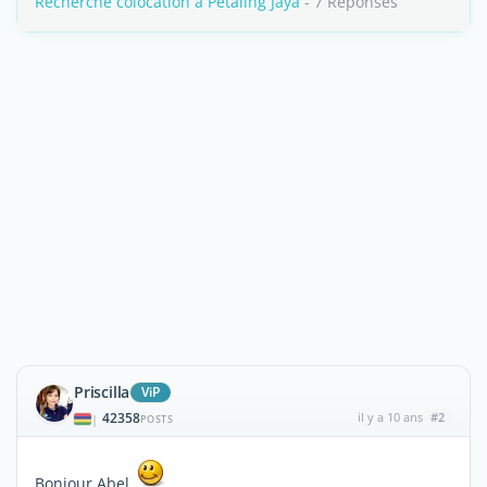
Recherche colocation à Petaling Jaya
- 7 Réponses
Priscilla
ViP
42358
il y a 10 ans
#2
|
POSTS
Bonjour Abel