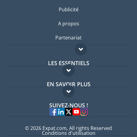
Publicité
A propos
Partenariat
LES ESSENTIELS
Forum expatriés
EN SAVOIR PLUS
Guides pays
FAQ
Offres d'emploi
SUIVEZ-NOUS !
Experts
© 2026 Expat.com, All rights Reserved
Conditions d'utilisation