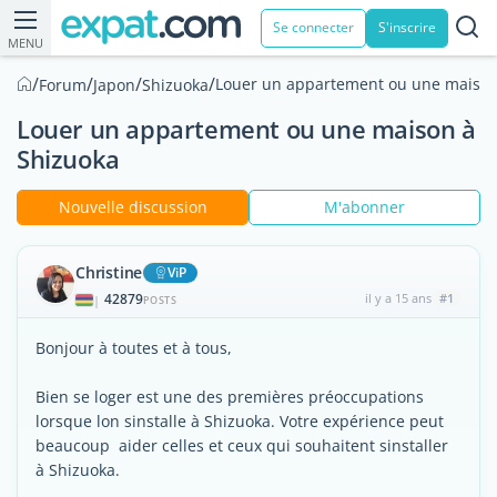
Se connecter
S'inscrire
MENU
/
/
/
/
Louer un appartement ou une maison
Forum
Japon
Shizuoka
Louer un appartement ou une maison à
Shizuoka
Nouvelle discussion
M'abonner
Christine
ViP
42879
il y a 15 ans
#1
|
POSTS
Bonjour à toutes et à tous,
Bien se loger est une des premières préoccupations
lorsque lon sinstalle à Shizuoka. Votre expérience peut
beaucoup aider celles et ceux qui souhaitent sinstaller
à Shizuoka.