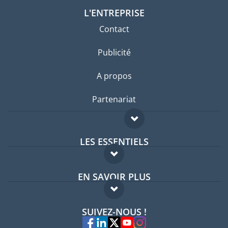
L'ENTREPRISE
Contact
Publicité
A propos
Partenariat
LES ESSENTIELS
Forum expatriés
EN SAVOIR PLUS
Guides pays
FAQ
Offres d'emploi
SUIVEZ-NOUS !
Experts