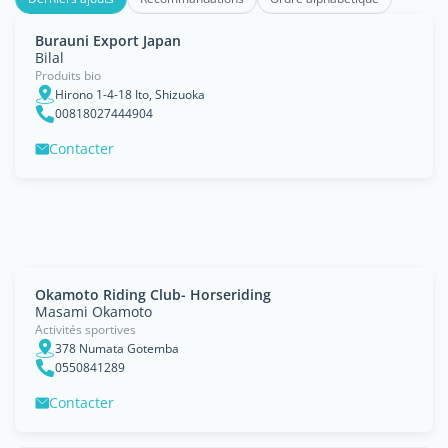
Burauni Export Japan
Bilal
Produits bio
Hirono 1-4-18 Ito, Shizuoka
00818027444904
Contacter
Okamoto Riding Club- Horseriding
Masami Okamoto
Activités sportives
378 Numata Gotemba
0550841289
Contacter