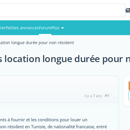
ier
Petites annonces
Forum
Plus
Événements
ocation longue durée pour non résident
Membres
s location longue durée pour 
Photos
#1
il y a 7 ans
nts à fournir et les conditions pour louer un
n résident en Tunisie, de nationalité francaise, entré