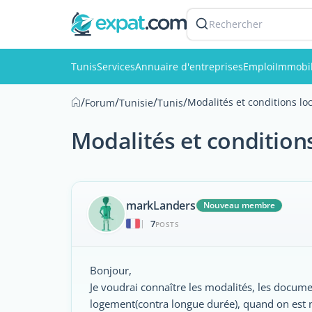
Rechercher
Tunis
Services
Annuaire d'entreprises
Emploi
Immobil
/
/
/
/
Modalités et conditions l
Forum
Tunisie
Tunis
Modalités et condition
markLanders
Nouveau membre
7
|
POSTS
Bonjour,
Je voudrai connaître les modalités, les docume
logement(contra longue durée), quand on est no