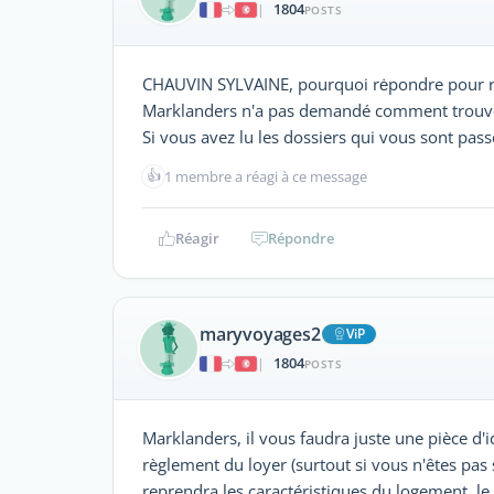
1804
|
POSTS
CHAUVIN SYLVAINE, pourquoi rėpondre pour ré
Marklanders n'a pas demandé comment trouve
Si vous avez lu les dossiers qui vous sont pass
👍
1 membre a réagi à ce message
Réagir
Répondre
maryvoyages2
ViP
1804
|
POSTS
Marklanders, il vous faudra juste une pièce d'i
règlement du loyer (surtout si vous n'êtes pas 
reprendra les caractéristiques du logement, le 