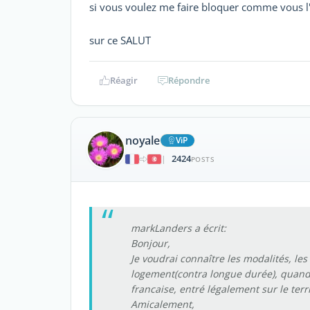
si vous voulez me faire bloquer comme vous l'
sur ce SALUT
Réagir
Répondre
noyale
ViP
2424
|
POSTS
markLanders a écrit:
Bonjour,
Je voudrai connaître les modalités, le
logement(contra longue durée), quand 
francaise, entré légalement sur le ter
Amicalement,