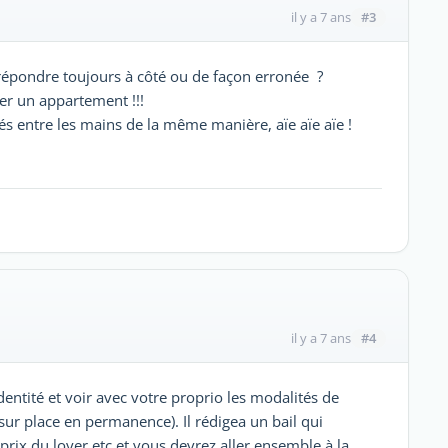
#3
il y a 7 ans
pondre toujours à côté ou de façon erronée ?
r un appartement !!!
és entre les mains de la même manière, aïe aïe aïe !
#4
il y a 7 ans
dentité et voir avec votre proprio les modalités de
sur place en permanence). Il rédigea un bail qui
prix du loyer etc et vous devrez aller ensemble à la