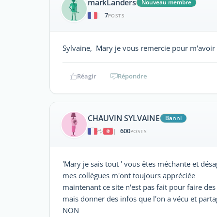
markLanders
Nouveau membre
7
|
POSTS
Sylvaine, Mary je vous remercie pour m'avoir 
Réagir
Répondre
CHAUVIN SYLVAINE
Banni
600
|
POSTS
'Mary je sais tout ' vous êtes méchante et désa
mes collègues m'ont toujours appréciée
maintenant ce site n'est pas fait pour faire d
mais donner des infos que l'on a vécu et p
NON