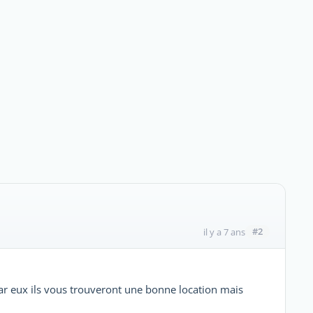
#2
il y a 7 ans
par eux ils vous trouveront une bonne location mais