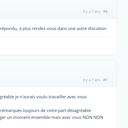
#6
il y a 7 ans
répondu, à plus rendez-vous dans une autre discution.
#7
il y a 7 ans
gréable je n'aurais voulu travailler avec vous
es remarques toujours de votre part désagréable
artager un moment ensemble mais avec vous NON NON