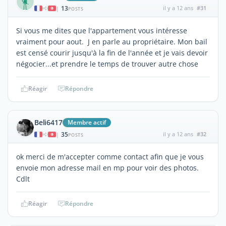
13
il y a 12 ans
#31
|
POSTS
Si vous me dites que l'appartement vous intéresse
vraiment pour aout. J en parle au propriétaire. Mon bail
est censé courir jusqu'à la fin de l'année et je vais devoir
négocier...et prendre le temps de trouver autre chose
Réagir
Répondre
Beli6417
Membre actif
35
il y a 12 ans
#32
|
POSTS
ok merci de m'accepter comme contact afin que je vous
envoie mon adresse mail en mp pour voir des photos.
Cdlt
Réagir
Répondre