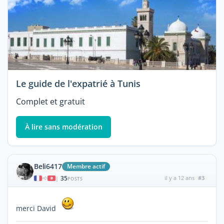
Le guide de l'expatrié à Tunis
Complet et gratuit
À lire sans modération
Beli6417
Membre actif
35
il y a 12 ans
#3
|
POSTS
merci David