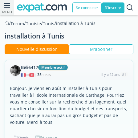
Se connecter
S'inscrire
MENU
/
/
/
/
installation à Tunis
Forum
Tunisie
Tunis
installation à Tunis
Nouvelle discussion
M'abonner
Beli6417
Membre actif
35
il y a 12 ans
#1
|
POSTS
Bonjour, je viens en août m'installer à Tunis pour
travailler à l' école internationale de Carthage. Pourriez
vous me conseiller sur la recherche d'un logement, quel
quartier choisir en fonction du budget et des transports,
sachant que je n'aurai pas un gros budget et pas de
voiture. Merci à tous.
Réagir
Répondre