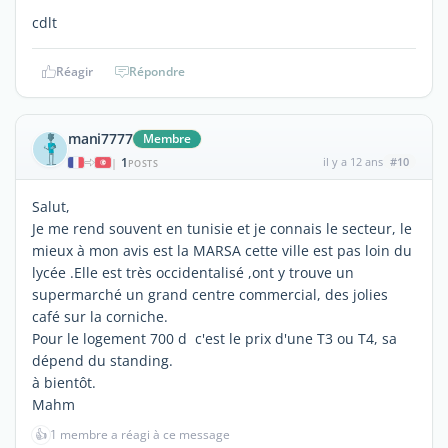
cdlt
Réagir
Répondre
mani7777
Membre
1
il y a 12 ans
#10
|
POSTS
Salut,
Je me rend souvent en tunisie et je connais le secteur, le
mieux à mon avis est la MARSA cette ville est pas loin du
lycée .Elle est très occidentalisé ,ont y trouve un
supermarché un grand centre commercial, des jolies
café sur la corniche.
Pour le logement 700 d c'est le prix d'une T3 ou T4, sa
dépend du standing.
à bientôt.
Mahm
👍
1 membre a réagi à ce message