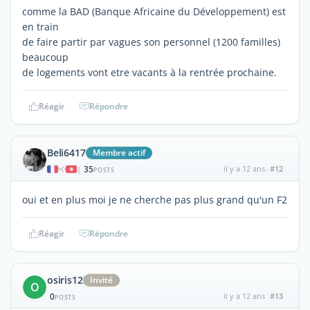
comme la BAD (Banque Africaine du Développement) est
en train
de faire partir par vagues son personnel (1200 familles)
beaucoup
de logements vont etre vacants à la rentrée prochaine.
Réagir
Répondre
Beli6417
Membre actif
35
il y a 12 ans
#12
|
POSTS
oui et en plus moi je ne cherche pas plus grand qu'un F2
Réagir
Répondre
osiris12
Invité
O
0
il y a 12 ans
#13
POSTS