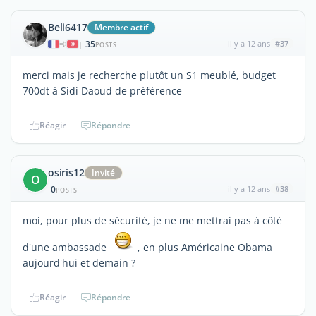
Beli6417
Membre actif
35
il y a 12 ans
#37
|
POSTS
merci mais je recherche plutôt un S1 meublé, budget
700dt à Sidi Daoud de préférence
Réagir
Répondre
osiris12
Invité
O
0
il y a 12 ans
#38
POSTS
moi, pour plus de sécurité, je ne me mettrai pas à côté
d'une ambassade
, en plus Américaine Obama
aujourd'hui et demain ?
Réagir
Répondre