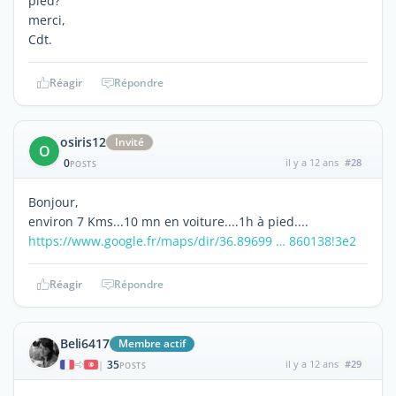
pied?
merci,
Cdt.
Réagir
Répondre
osiris12
Invité
O
0
il y a 12 ans
#28
POSTS
Bonjour,
environ 7 Kms...10 mn en voiture....1h à pied....
https://www.google.fr/maps/dir/36.89699 … 860138!3e2
Réagir
Répondre
Beli6417
Membre actif
35
il y a 12 ans
#29
|
POSTS