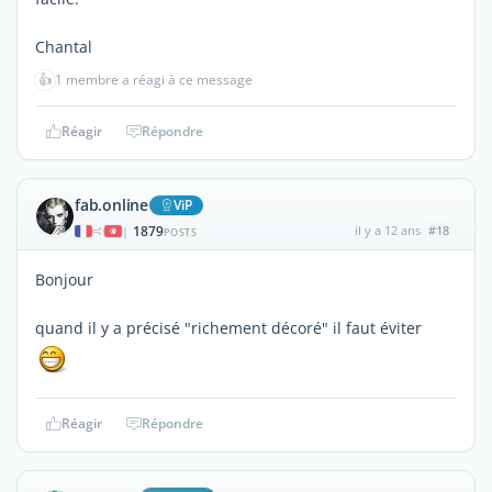
Chantal
👍
1 membre a réagi à ce message
Réagir
Répondre
fab.online
ViP
1879
il y a 12 ans
#18
|
POSTS
Bonjour
quand il y a précisé "richement décoré" il faut éviter
Réagir
Répondre