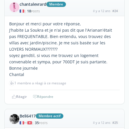
chantalevrard
Membre
18
il y a 12 ans
#24
|
POSTS
Bonjour et merci pour votre réponse,
J'habite La Soukra et je n'ai pas dit que l'Arianan'était
pas FREQUENTABLE. Bien entendu, vous trouvez des
villas avec jardin/piscine. Je me suis basée sur les
LOYERS NORMAUX???????
soyez gendtil, si vous me trouvez un logement
convenable et sympa, pour 700DT je suis partante.
Bonne journée
Chantal
👍
1 membre a réagi à ce message
Réagir
Répondre
Beli6417
Membre actif
35
il y a 12 ans
#25
|
POSTS