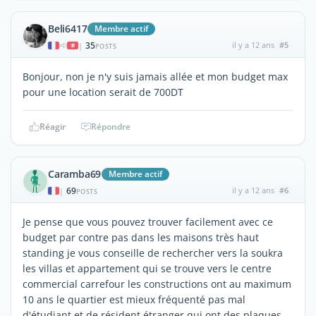
Beli6417
Membre actif
35
il y a 12 ans
#5
|
POSTS
Bonjour, non je n'y suis jamais allée et mon budget max
pour une location serait de 700DT
Réagir
Répondre
Caramba69
Membre actif
69
il y a 12 ans
#6
|
POSTS
Je pense que vous pouvez trouver facilement avec ce
budget par contre pas dans les maisons très haut
standing je vous conseille de rechercher vers la soukra
les villas et appartement qui se trouve vers le centre
commercial carrefour les constructions ont au maximum
10 ans le quartier est mieux fréquenté pas mal
d'étudiant et de résident étranger qui ont des plaques