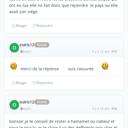
ont eu lue elle ne fait donc que rejoindre le pays ou elle
avait son siège
Réagir
Répondre
osiris12
Invité
O
0
il y a 12 ans
#15
POSTS
merci de la réponse suis rassurée
Réagir
Répondre
osiris12
Invité
O
0
il y a 12 ans
#16
POSTS
bonsoir,je te conseil de rester a hamamet ou nabeul et
pour le prix tu as le choix,il ya des deffirents prix cher et