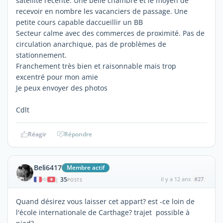
satellite récente. Une belle chambre et le moyen de
recevoir en nombre les vacanciers de passage. Une
petite cours capable daccueillir un BB
Secteur calme avec des commerces de proximité. Pas de
circulation anarchique, pas de problèmes de
stationnement.
Franchement très bien et raisonnable mais trop
excentré pour mon amie
Je peux envoyer des photos
Cdlt
Réagir
Répondre
Beli6417
Membre actif
35
il y a 12 ans
#27
|
POSTS
Quand désirez vous laisser cet appart? est -ce loin de
l'école internationale de Carthage? trajet possible à