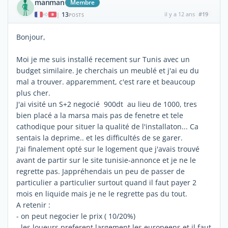
manman
Membre
13
il y a 12 ans
#19
|
POSTS
Bonjour,
Moi je me suis installé recement sur Tunis avec un
budget similaire. Je cherchais un meublé et j'ai eu du
mal a trouver. apparemment, c'est rare et beaucoup
plus cher.
J'ai visité un S+2 negocié 900dt au lieu de 1000, tres
bien placé a la marsa mais pas de fenetre et tele
cathodique pour situer la qualité de l'installaton... Ca
sentais la deprime.. et les difficultés de se garer.
J'ai finalement opté sur le logement que j'avais trouvé
avant de partir sur le site tunisie-annonce et je ne le
regrette pas. Jappréhendais un peu de passer de
particulier a particulier surtout quand il faut payer 2
mois en liquide mais je ne le regrette pas du tout.
A retenir :
- on peut negocier le prix ( 10/20%)
- les loueurs preferent largement les europeens et il faut