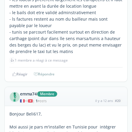
mettre en avant la durée de location longue
- le bails doit etre validé adminstrativement
- ls factures restent au nom du bailleur mais sont
payable par le loueur
- tunis se parcourt facilement surtout en direction de
carthage (point dur dans lle sens marsa/tunis a hauteur
des berges du lac) et vu le prix, on peut meme envisager
de prendre le taxi tut les matins
👍
1 membre a réagi à ce message
Réagir
Répondre
emma74
Membre
1
il y a 12 ans
#20
|
POSTS
Bonjour Beli617,
Moi aussi je pars m'installer en Tunisie pour intégrer