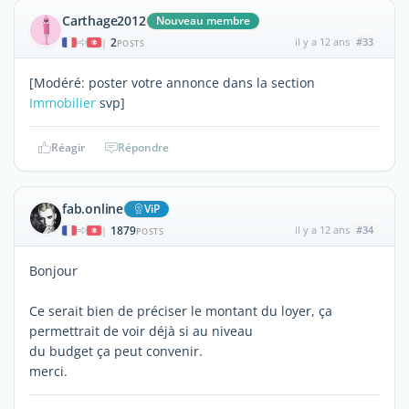
Carthage2012
Nouveau membre
2
il y a 12 ans
#33
|
POSTS
[Modéré: poster votre annonce dans la section
Immobilier
svp]
Réagir
Répondre
fab.online
ViP
1879
il y a 12 ans
#34
|
POSTS
Bonjour
Ce serait bien de préciser le montant du loyer, ça
permettrait de voir déjà si au niveau
du budget ça peut convenir.
merci.