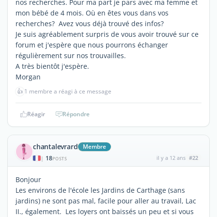
nos recherches. Pour ma part je pars avec ma femme et
mon bébé de 4 mois. Où en êtes vous dans vos
recherches? Avez vous déjà trouvé des infos?
Je suis agréablement surpris de vous avoir trouvé sur ce
forum et j'espère que nous pourrons échanger
régulièrement sur nos trouvailles.
A très bientôt j'espère.
Morgan
👍
1 membre a réagi à ce message
Réagir
Répondre
chantalevrard
Membre
18
il y a 12 ans
#22
|
POSTS
Bonjour
Les environs de l'école les Jardins de Carthage (sans
jardins) ne sont pas mal, facile pour aller au travail, Lac
II., également. Les loyers ont baissés un peu et si vous