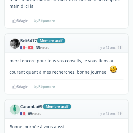
main d'ici la
Réagir
Répondre
Beli6417
Membre actif
35
il y a 12 ans
#8
|
POSTS
merci encore pour tous vos conseils, je vous tiens au
courant quant à mes recherches, bonne journée
Réagir
Répondre
Caramba69
Membre actif
69
il y a 12 ans
#9
|
POSTS
Bonne journée à vous aussi