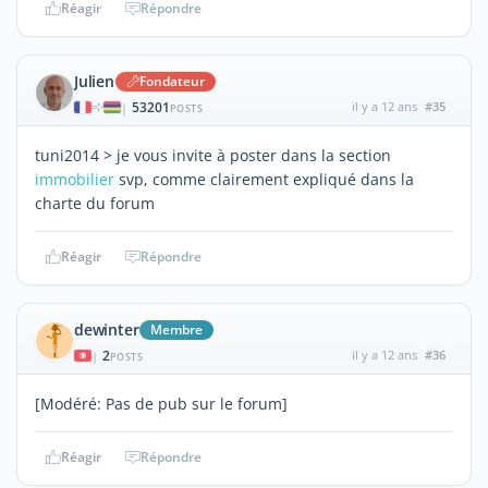
Réagir
Répondre
Julien
Fondateur
53201
il y a 12 ans
#35
|
POSTS
tuni2014 > je vous invite à poster dans la section
immobilier
svp, comme clairement expliqué dans la
charte du forum
Réagir
Répondre
dewinter
Membre
2
il y a 12 ans
#36
|
POSTS
[Modéré: Pas de pub sur le forum]
Réagir
Répondre