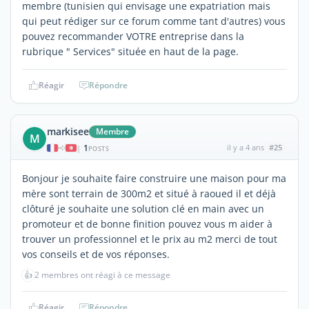
membre (tunisien qui envisage une expatriation mais
qui peut rédiger sur ce forum comme tant d'autres) vous
pouvez recommander VOTRE entreprise dans la
rubrique " Services" située en haut de la page.
Réagir
Répondre
markisee
Membre
M
1
il y a 4 ans
#25
|
POSTS
Bonjour je souhaite faire construire une maison pour ma
mère sont terrain de 300m2 et situé à raoued il et déjà
clôturé je souhaite une solution clé en main avec un
promoteur et de bonne finition pouvez vous m aider à
trouver un professionnel et le prix au m2 merci de tout
vos conseils et de vos réponses.
👍
2 membres ont réagi à ce message
Réagir
Répondre