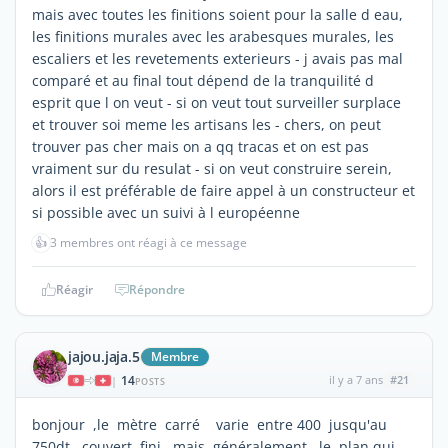
mais avec toutes les finitions soient pour la salle d eau,
les finitions murales avec les arabesques murales, les
escaliers et les revetements exterieurs - j avais pas mal
comparé et au final tout dépend de la tranquilité d
esprit que l on veut - si on veut tout surveiller surplace
et trouver soi meme les artisans les - chers, on peut
trouver pas cher mais on a qq tracas et on est pas
vraiment sur du resulat - si on veut construire serein,
alors il est préférable de faire appel à un constructeur et
si possible avec un suivi à l européenne
👍
3 membres ont réagi à ce message
Réagir
Répondre
jajou.jaja.5
Membre
14
il y a 7 ans
#21
|
POSTS
bonjour ,le mètre carré varie entre 400 jusqu'au
750dt couvert fini ,mais généralement le plan qui