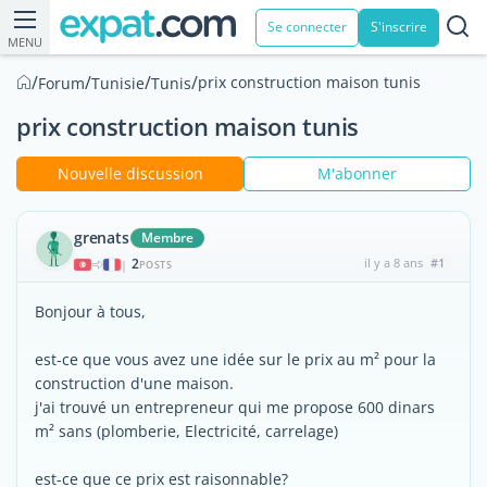
Se connecter
S'inscrire
MENU
/
/
/
/
prix construction maison tunis
Forum
Tunisie
Tunis
prix construction maison tunis
Nouvelle discussion
M'abonner
grenats
Membre
2
il y a 8 ans
#1
|
POSTS
Bonjour à tous,
est-ce que vous avez une idée sur le prix au m² pour la
construction d'une maison.
j'ai trouvé un entrepreneur qui me propose 600 dinars
m² sans (plomberie, Electricité, carrelage)
est-ce que ce prix est raisonnable?