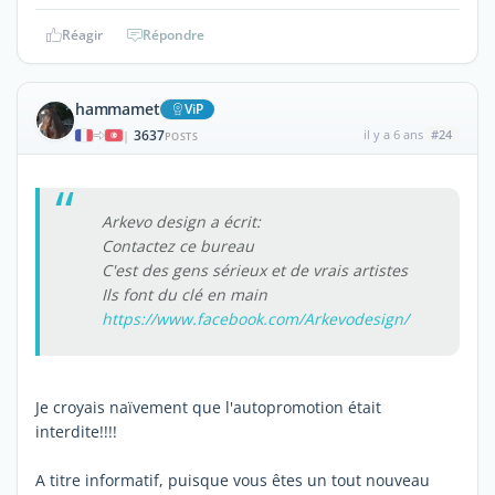
Réagir
Répondre
hammamet
ViP
3637
il y a 6 ans
#24
|
POSTS
Arkevo design a écrit:
Contactez ce bureau
C'est des gens sérieux et de vrais artistes
Ils font du clé en main
https://www.facebook.com/Arkevodesign/
Je croyais naïvement que l'autopromotion était
interdite!!!!
A titre informatif, puisque vous êtes un tout nouveau