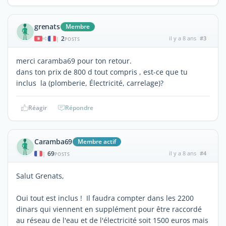
grenats
Membre
2
il y a 8 ans
#3
|
POSTS
merci caramba69 pour ton retour.
dans ton prix de 800 d tout compris , est-ce que tu
inclus la (plomberie, Électricité, carrelage)?
Réagir
Répondre
Caramba69
Membre actif
69
il y a 8 ans
#4
|
POSTS
Salut Grenats,
Oui tout est inclus ! Il faudra compter dans les 2200
dinars qui viennent en supplément pour être raccordé
au réseau de l'eau et de l'électricité soit 1500 euros mais