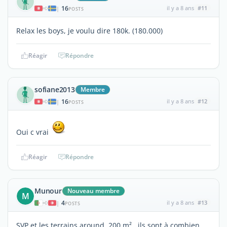
16
il y a 8 ans
#11
|
POSTS
Relax les boys, je voulu dire 180k. (180.000)
Réagir
Répondre
sofiane2013
Membre
16
il y a 8 ans
#12
|
POSTS
Oui c vrai
Réagir
Répondre
Munour
Nouveau membre
M
4
il y a 8 ans
#13
|
POSTS
SVP et les terrains around 200 m² . ils sont à combien