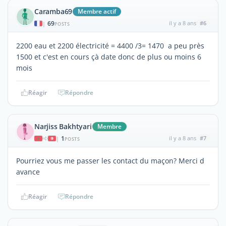
Caramba69
Membre actif
69
il y a 8 ans
#6
|
POSTS
2200 eau et 2200 électricité = 4400 /3= 1470 a peu près
1500 et c'est en cours çà date donc de plus ou moins 6
mois
Réagir
Répondre
Narjiss Bakhtyari
Membre
1
il y a 8 ans
#7
|
POSTS
Pourriez vous me passer les contact du maçon? Merci d
avance
Réagir
Répondre