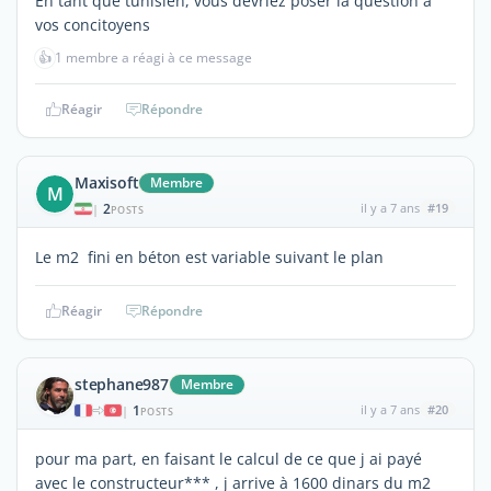
En tant que tunisien, vous devriez poser la question à
vos concitoyens
👍
1 membre a réagi à ce message
Réagir
Répondre
Maxisoft
Membre
M
2
il y a 7 ans
#19
|
POSTS
Le m2 fini en béton est variable suivant le plan
Réagir
Répondre
stephane987
Membre
1
il y a 7 ans
#20
|
POSTS
pour ma part, en faisant le calcul de ce que j ai payé
avec le constructeur*** , j arrive à 1600 dinars du m2