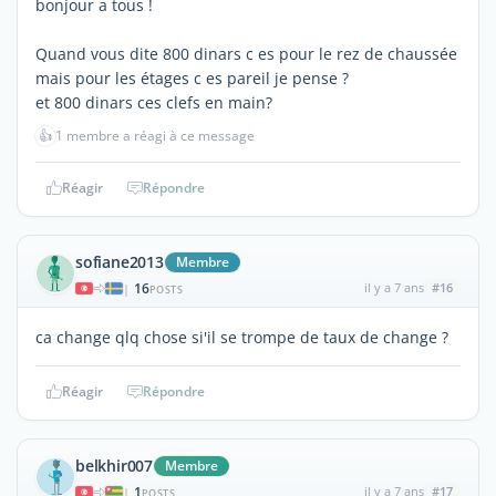
bonjour a tous !
Quand vous dite 800 dinars c es pour le rez de chaussée
mais pour les étages c es pareil je pense ?
et 800 dinars ces clefs en main?
👍
1 membre a réagi à ce message
Réagir
Répondre
sofiane2013
Membre
16
il y a 7 ans
#16
|
POSTS
ca change qlq chose si'il se trompe de taux de change ?
Réagir
Répondre
belkhir007
Membre
1
il y a 7 ans
#17
|
POSTS