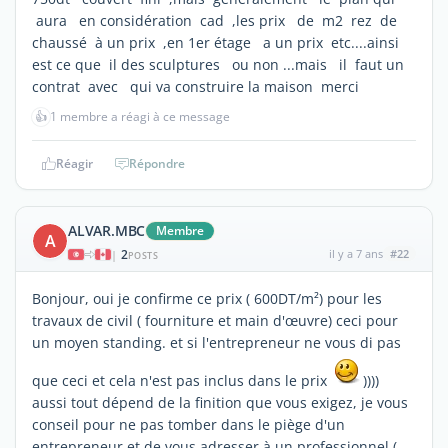
aura en considération cad ,les prix de m2 rez de
chaussé à un prix ,en 1er étage a un prix etc....ainsi
est ce que il des sculptures ou non ...mais il faut un
contrat avec qui va construire la maison merci
👍
1 membre a réagi à ce message
Réagir
Répondre
ALVAR.MBC
Membre
A
2
il y a 7 ans
#22
|
POSTS
Bonjour, oui je confirme ce prix ( 600DT/m²) pour les
travaux de civil ( fourniture et main d'œuvre) ceci pour
un moyen standing. et si l'entrepreneur ne vous di pas
que ceci et cela n'est pas inclus dans le prix
))))
aussi tout dépend de la finition que vous exigez, je vous
conseil pour ne pas tomber dans le piège d'un
entrepreneur et de vous adresser à un professionnel (