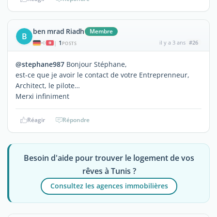
ben mrad Riadh
Membre
B
1
il y a 3 ans
#26
|
POSTS
@stephane987
Bonjour Stéphane,
est-ce que je avoir le contact de votre Entreprenneur,
Architect, le pilote…
Merxi infiniment
Réagir
Répondre
Besoin d'aide pour trouver le logement de vos
rêves à Tunis ?
Consultez les agences immobilières