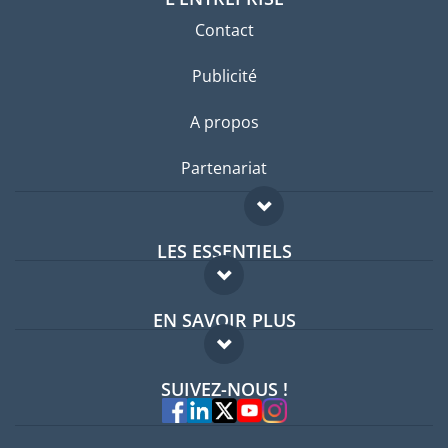
Contact
Publicité
A propos
Partenariat
LES ESSENTIELS
Forum expatriés
EN SAVOIR PLUS
Guides pays
FAQ
Offres d'emploi
SUIVEZ-NOUS !
Experts