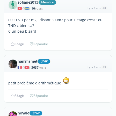
sofiane2013
Membre
16
il y a 8 ans
#8
|
POSTS
600 TND par m2, disant 300m2 pour 1 etage c'est 180
TND c bien ca?
C un peu bizard
Réagir
Répondre
hammamet
ViP
3637
il y a 8 ans
#9
|
POSTS
petit problème d'arithmétique
Réagir
Répondre
noyale
ViP