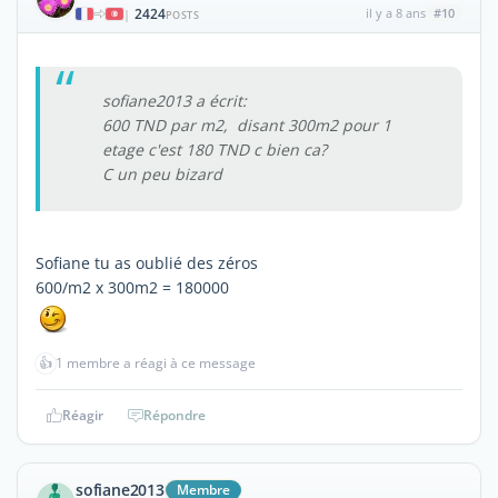
2424
il y a 8 ans
#10
|
POSTS
sofiane2013 a écrit:
600 TND par m2, disant 300m2 pour 1
etage c'est 180 TND c bien ca?
C un peu bizard
Sofiane tu as oublié des zéros
600/m2 x 300m2 = 180000
👍
1 membre a réagi à ce message
Réagir
Répondre
sofiane2013
Membre