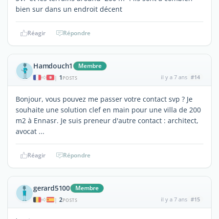
bien sur dans un endroit décent
Réagir
Répondre
Hamdouch1
Membre
1
il y a 7 ans
#14
|
POSTS
Bonjour, vous pouvez me passer votre contact svp ? Je
souhaite une solution clef en main pour une villa de 200
m2 à Ennasr. Je suis preneur d'autre contact : architect,
avocat ...
Réagir
Répondre
gerard5100
Membre
2
il y a 7 ans
#15
|
POSTS