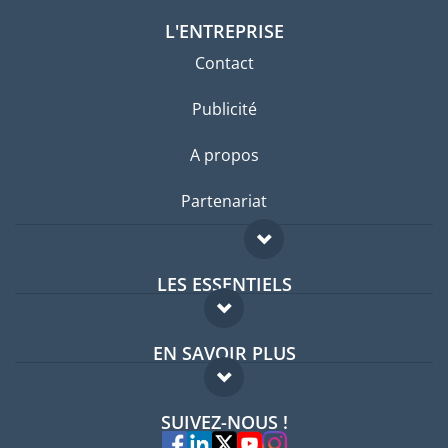
L'ENTREPRISE
Contact
Publicité
A propos
Partenariat
LES ESSENTIELS
Forum expatriés
EN SAVOIR PLUS
Guides pays
FAQ
Offres d'emploi
SUIVEZ-NOUS !
Experts