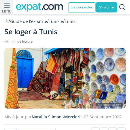
Se connecter
S'inscrire
MENU
/
/
/
Guide de l'expatrié
Tunisie
Tunis
Se loger à Tunis
4 min de lecture
© shutterstock.com
Mis à jour par
Natallia Slimani-Mercier
le 03 Septembre 2022