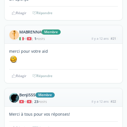
Réagir
Répondre
MABRENNA
Membre
1
il y a 12 ans
#21
|
POSTS
merci pour votre aid
Réagir
Répondre
Benji555
Membre
23
il y a 12 ans
#22
|
POSTS
Merci à tous pour vos réponses!