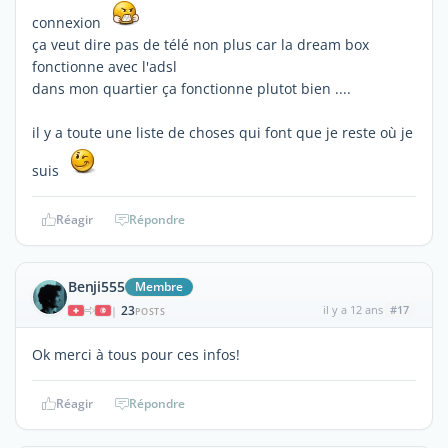
connexion
ça veut dire pas de télé non plus car la dream box
fonctionne avec l'adsl
dans mon quartier ça fonctionne plutot bien ....
il y a toute une liste de choses qui font que je reste où je
suis
Réagir
Répondre
Benji555
Membre
23
il y a 12 ans
#17
|
POSTS
Ok merci à tous pour ces infos!
Réagir
Répondre