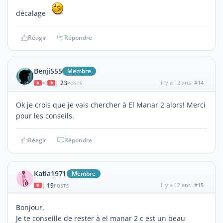
décalage
Réagir
Répondre
Benji555
Membre
23
il y a 12 ans
#14
|
POSTS
Ok je crois que je vais chercher à El Manar 2 alors! Merci
pour les conseils.
Réagir
Répondre
Katia1971
Membre
19
il y a 12 ans
#15
|
POSTS
Bonjour,
Je te conseille de rester à el manar 2 c est un beau