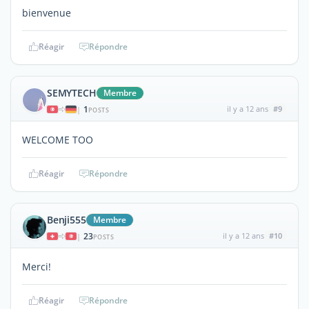
bienvenue
Réagir
Répondre
SEMYTECH
Membre
1
il y a 12 ans
#9
|
POSTS
WELCOME TOO
Réagir
Répondre
Benji555
Membre
23
il y a 12 ans
#10
|
POSTS
Merci!
Réagir
Répondre