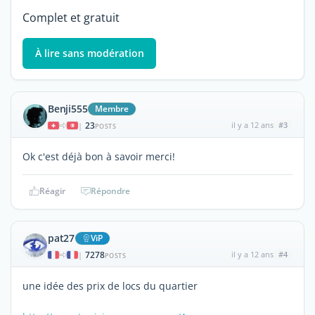
Complet et gratuit
À lire sans modération
Benji555
Membre
23
il y a 12 ans
#3
|
POSTS
Ok c'est déjà bon à savoir merci!
Réagir
Répondre
pat27
ViP
7278
il y a 12 ans
#4
|
POSTS
une idée des prix de locs du quartier