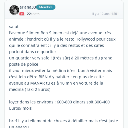
ariana33
Membre
22
il y a 12 ans
#20
|
POSTS
salut
l'avenue Slimen Ben Slimen est déjà une avenue très
animée : l'endroit où il y a le resto Hollywood pour ceux
qui le connaîtraient : il y a des restos et des cafés
partout dans ce quartier
un quartier very safe ! (très sûr) à 20 mètres du grand
poste de police
il vaut mieux éviter la médina (c'est bon à visiter mais
c'est loin dêtre BIEN d'y habiter : en plus de cette
avenue au MANAR tu es à 10 mn en voiture de la
médina (Taxi 2 Euros)
loyer dans les environs : 600-800 dinars soit 300-400
Euros/ mois
bref il y a tellement de choses à détailler mais c'est juste
un aperçu