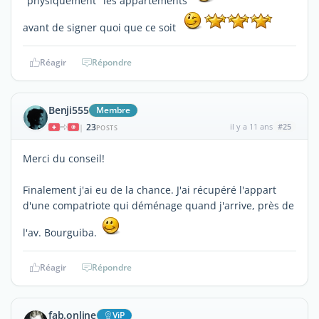
"physiquement" les appartements
avant de signer quoi que ce soit
Réagir
Répondre
Benji555
Membre
23
il y a 11 ans
#25
|
POSTS
Merci du conseil!
Finalement j'ai eu de la chance. J'ai récupéré l'appart
d'une compatriote qui déménage quand j'arrive, près de
l'av. Bourguiba.
Réagir
Répondre
fab.online
ViP