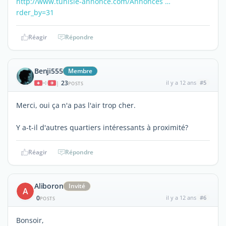
http://www.tunisie-annonce.com/Annonces …
rder_by=31
Réagir
Répondre
Benji555
Membre
23
il y a 12 ans
#5
|
POSTS
Merci, oui ça n'a pas l'air trop cher.
Y a-t-il d'autres quartiers intéressants à proximité?
Réagir
Répondre
Aliboron
Invité
A
0
il y a 12 ans
#6
POSTS
Bonsoir,