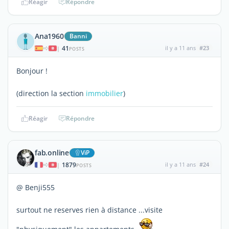
Réagir
Répondre
Ana1960
Banni
41
il y a 11 ans
#23
|
POSTS
Bonjour !
(direction la section
immobilier
)
Réagir
Répondre
fab.online
ViP
1879
il y a 11 ans
#24
|
POSTS
@ Benji555
surtout ne reserves rien à distance ...visite