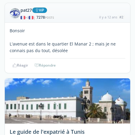
pat27
ViP
7278
il y a 12 ans
#2
|
POSTS
Bonsoir
L'avenue est dans le quartier El Manar 2 ; mais je ne
connais pas du tout, désolée
Réagir
Répondre
Le guide de l'expatrié à Tunis