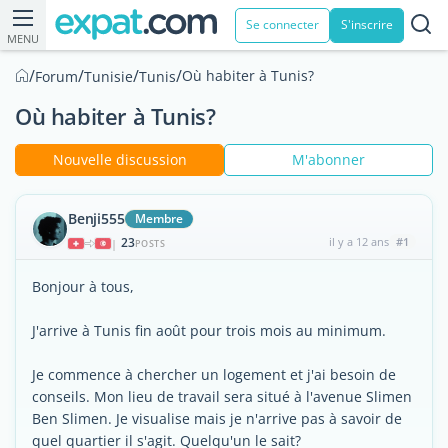
Se connecter
S'inscrire
MENU
/
/
/
/
Où habiter à Tunis?
Forum
Tunisie
Tunis
Où habiter à Tunis?
Nouvelle discussion
M'abonner
Benji555
Membre
23
il y a 12 ans
#1
|
POSTS
Bonjour à tous,
J'arrive à Tunis fin août pour trois mois au minimum.
Je commence à chercher un logement et j'ai besoin de
conseils. Mon lieu de travail sera situé à l'avenue Slimen
Ben Slimen. Je visualise mais je n'arrive pas à savoir de
quel quartier il s'agit. Quelqu'un le sait?