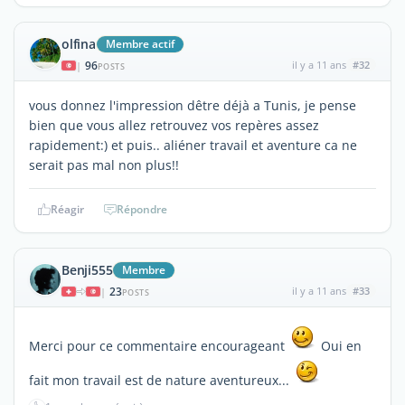
olfina
Membre actif
96
il y a 11 ans
#32
|
POSTS
vous donnez l'impression dêtre déjà a Tunis, je pense
bien que vous allez retrouvez vos repères assez
rapidement:) et puis.. aliéner travail et aventure ca ne
serait pas mal non plus!!
Réagir
Répondre
Benji555
Membre
23
il y a 11 ans
#33
|
POSTS
Merci pour ce commentaire encourageant
Oui en
fait mon travail est de nature aventureux...