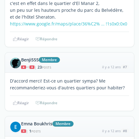
c'est en effet dans le quartier d'El Manar 2,
un peu sur les hauteurs proche du parc du Belvédère,
et de l'hôtel Sheraton.
https://www.google.fr/maps/place/36%C2% … !1s0x0:0x0
Réagir
Répondre
Benji555
Membre
23
il y a 12 ans
#7
|
POSTS
D'accord merci! Est-ce un quartier sympa? Me
recommanderiez-vous d'autres quartiers pour habiter?
Réagir
Répondre
Emna Boukhris
Membre
E
1
il y a 12 ans
#8
|
POSTS