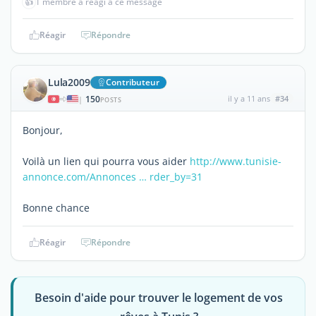
👍
1 membre a réagi à ce message
Réagir
Répondre
Lula2009
Contributeur
150
il y a 11 ans
#34
|
POSTS
Bonjour,
Voilà un lien qui pourra vous aider
http://www.tunisie-
annonce.com/Annonces … rder_by=31
Bonne chance
Réagir
Répondre
Besoin d'aide pour trouver le logement de vos