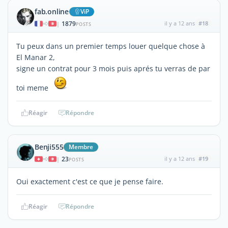
fab.online
ViP
1879
il y a 12 ans
#18
|
POSTS
Tu peux dans un premier temps louer quelque chose à
El Manar 2,
signe un contrat pour 3 mois puis aprés tu verras de par
toi meme
Réagir
Répondre
Benji555
Membre
23
il y a 12 ans
#19
|
POSTS
Oui exactement c'est ce que je pense faire.
Réagir
Répondre