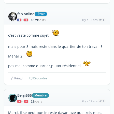
fab.online
ViP
1879
il y a 12 ans
#11
|
POSTS
c'est vaste comme sujet
mais pour 3 mois reste dans le quartier de ton travail El
Manar 2
pas mal comme quartier,plutot résidentiel
Réagir
Répondre
Benji555
Membre
23
il y a 12 ans
#12
|
POSTS
Merci. Il se peut que je reste davantage que trois mois.