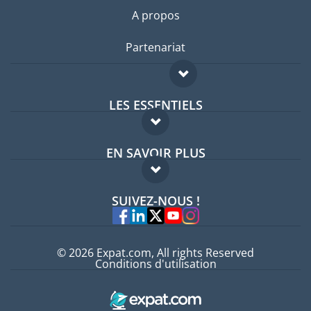
A propos
Partenariat
LES ESSENTIELS
Forum expatriés
EN SAVOIR PLUS
Guides pays
FAQ
Offres d'emploi
SUIVEZ-NOUS !
Experts
© 2026 Expat.com, All rights Reserved
Conditions d'utilisation