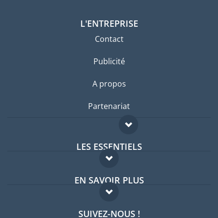
L'ENTREPRISE
Contact
Publicité
A propos
Partenariat
LES ESSENTIELS
Forum expatriés
EN SAVOIR PLUS
Guides pays
FAQ
Offres d'emploi
SUIVEZ-NOUS !