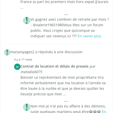
France (a part les premiers mois hors expat.)J'aurais
...
Vs gagnez avez combien de retraite par mois ?
- @valerie19651980Vous êtes sur un forum
public. Vous croyez que quiconque va
indiquer ses revenus ici ???
En savoir plus
maryvoyages2 a répondu à une discussion
il y a 11 mois
Contrat de location et délais de preavis
par
M
melodie6075
Bonsoir Le représentant de mon propriétaire m'a
informé verbalement que ma location à l'année va
être louée à la nuitée et que je devrais quitter les
lieux!je précise que mon ...
Non moi je n'ai pas eu affaire à des démons,
juste quelques martiens peut-être😂😂😂
En