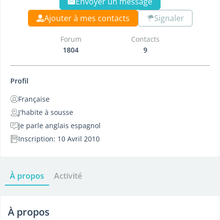
Envoyer un message
Ajouter à mes contacts
Signaler
Forum
Contacts
1804
9
Profil
Française
J'habite à sousse
Je parle anglais espagnol
Inscription: 10 Avril 2010
À propos
Activité
À propos