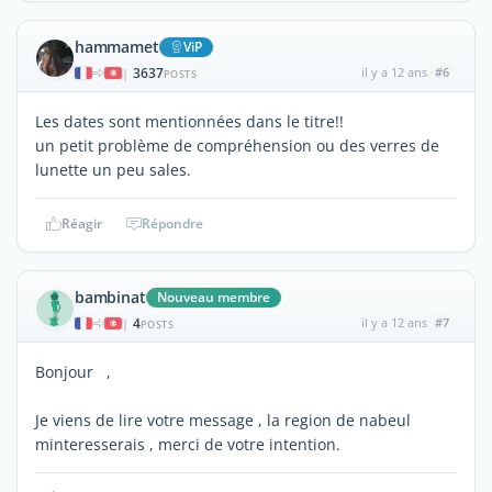
hammamet
ViP
3637
il y a 12 ans
#6
|
POSTS
Les dates sont mentionnées dans le titre!!
un petit problème de compréhension ou des verres de
lunette un peu sales.
Réagir
Répondre
bambinat
Nouveau membre
4
il y a 12 ans
#7
|
POSTS
Bonjour ,
Je viens de lire votre message , la region de nabeul
minteresserais , merci de votre intention.