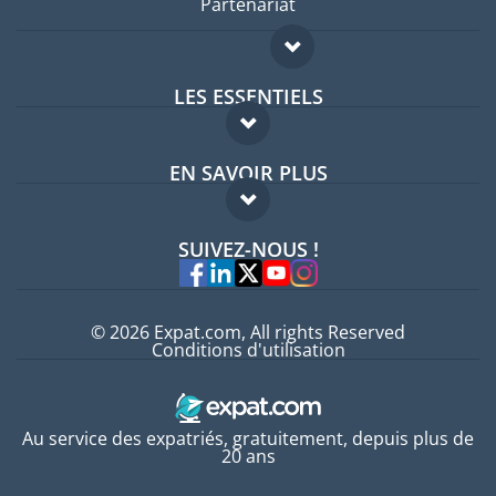
Partenariat
LES ESSENTIELS
Forum expatriés
EN SAVOIR PLUS
Guides pays
FAQ
Offres d'emploi
SUIVEZ-NOUS !
Experts
© 2026 Expat.com, All rights Reserved
Conditions d'utilisation
Au service des expatriés, gratuitement, depuis plus de
20 ans