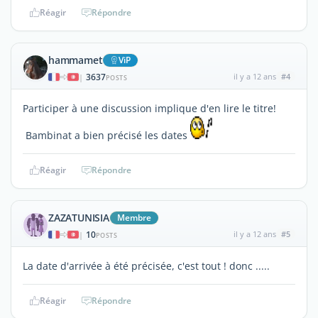
Réagir
Répondre
hammamet
ViP
3637
il y a 12 ans
#4
|
POSTS
Participer à une discussion implique d'en lire le titre!
Bambinat a bien précisé les dates
Réagir
Répondre
ZAZATUNISIA
Membre
10
il y a 12 ans
#5
|
POSTS
La date d'arrivée à été précisée, c'est tout ! donc .....
Réagir
Répondre