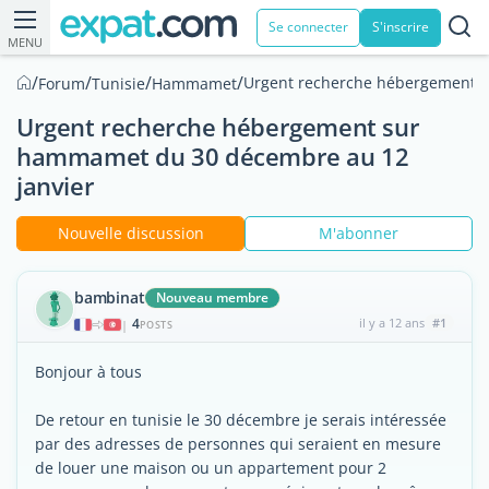
Se connecter
S'inscrire
MENU
/
/
/
/
Urgent recherche hébergement s
Forum
Tunisie
Hammamet
Urgent recherche hébergement sur
hammamet du 30 décembre au 12
janvier
Nouvelle discussion
M'abonner
bambinat
Nouveau membre
4
il y a 12 ans
#1
|
POSTS
Bonjour à tous
De retour en tunisie le 30 décembre je serais intéressée
par des adresses de personnes qui seraient en mesure
de louer une maison ou un appartement pour 2