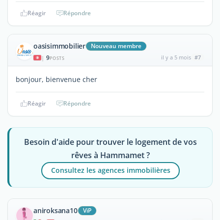
Réagir
Répondre
oasisimmobilier
Nouveau membre
9
il y a 5 mois
#7
|
POSTS
bonjour, bienvenue cher
Réagir
Répondre
Besoin d'aide pour trouver le logement de vos
rêves à Hammamet ?
Consultez les agences immobilières
aniroksana10
ViP