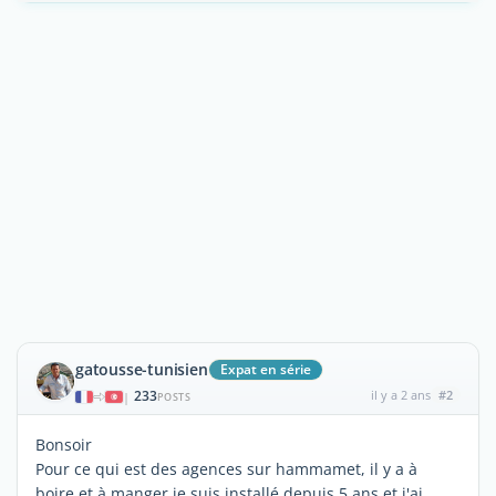
gatousse-tunisien
Expat en série
233
il y a 2 ans
#2
|
POSTS
Bonsoir
Pour ce qui est des agences sur hammamet, il y a à
boire et à manger je suis installé depuis 5 ans et j'ai