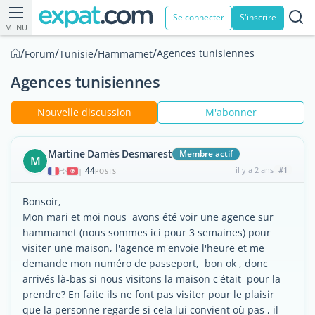
Se connecter
S'inscrire
MENU
/
/
/
/
Agences tunisiennes
Forum
Tunisie
Hammamet
Agences tunisiennes
Nouvelle discussion
M'abonner
Martine Damès Desmarest
Membre actif
M
44
il y a 2 ans
#1
|
POSTS
Bonsoir,
Mon mari et moi nous avons été voir une agence sur
hammamet (nous sommes ici pour 3 semaines) pour
visiter une maison, l'agence m'envoie l'heure et me
demande mon numéro de passeport, bon ok , donc
arrivés là-bas si nous visitons la maison c'était pour la
prendre? En faite ils ne font pas visiter pour le plaisir
que la personne regarde si cela lui convient où pas , il