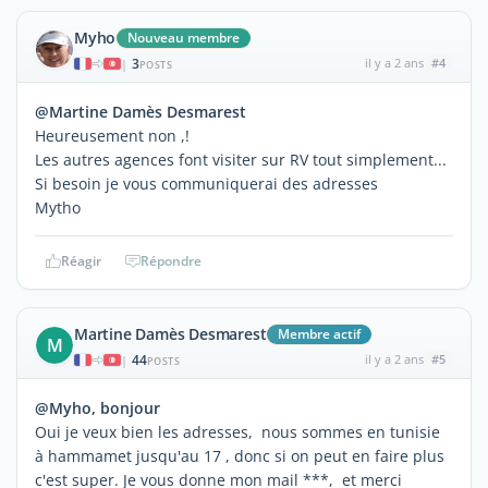
Myho
Nouveau membre
3
il y a 2 ans
#4
|
POSTS
@Martine Damès Desmarest
Heureusement non ,!
Les autres agences font visiter sur RV tout simplement...
Si besoin je vous communiquerai des adresses
Mytho
Réagir
Répondre
Martine Damès Desmarest
Membre actif
M
44
il y a 2 ans
#5
|
POSTS
@Myho, bonjour
Oui je veux bien les adresses, nous sommes en tunisie
à hammamet jusqu'au 17 , donc si on peut en faire plus
c'est super. Je vous donne mon mail ***, et merci