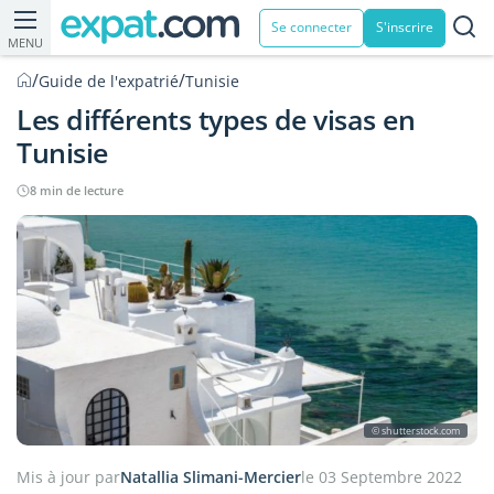
Se connecter
S'inscrire
MENU
/
/
Guide de l'expatrié
Tunisie
Les différents types de visas en
Tunisie
8 min de lecture
© shutterstock.com
Mis à jour par
Natallia Slimani-Mercier
le 03 Septembre 2022