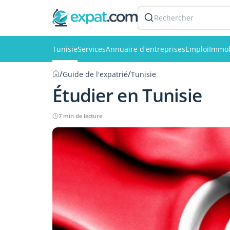
Rechercher
Tunisie
Services
Annuaire d'entreprises
Emploi
Immob
/
/
Guide de l'expatrié
Tunisie
Étudier en Tunisie
7 min de lecture