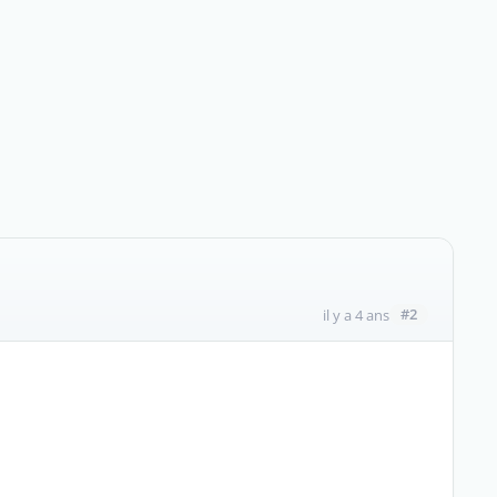
#2
il y a 4 ans