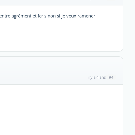
i entre agrément et fcr sinon si je veux ramener
#4
il y a 4 ans