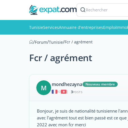
Rechercher
Tunisie
Services
Annuaire d'entreprises
Emploi
Immob
/
/
/
Fcr / agrément
Forum
Tunisie
Fcr / agrément
mondhezayna
Nouveau membre
M
3
|
POSTS
Bonjour, je suis de nationalité tunisienne l'an
avec l'agrément tout est bien passé est ce qu
2022 avec mon fcr merci