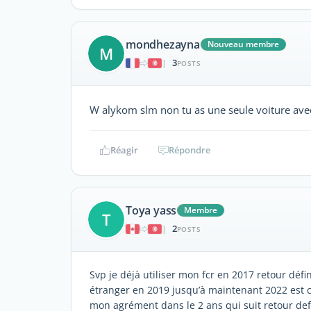
mondhezayna
Nouveau membre
M
3
|
POSTS
W alykom slm non tu as une seule voiture ave
Réagir
Répondre
Toya yass
Membre
T
2
|
POSTS
Svp je déjà utiliser mon fcr en 2017 retour défi
étranger en 2019 jusqu’à maintenant 2022 est ce
mon agrément dans le 2 ans qui suit retour de