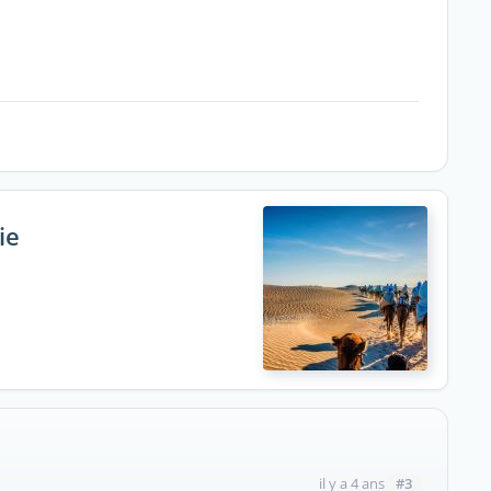
ie
#3
il y a 4 ans