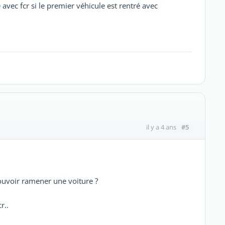
avec fcr si le premier véhicule est rentré avec
#5
il y a 4 ans
ouvoir ramener une voiture ?
r..