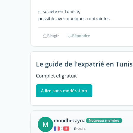
si société en Tunisie,
possible avec quelques contraintes.
Réagir
Répondre
Le guide de l'expatrié en Tunis
Complet et gratuit
À lire sans modération
mondhezayna
Nouveau membre
M
3
|
POSTS