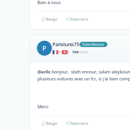
Bien à vous
Réagir
Répondre
Paristunis75
Contributeur
P
104
|
POSTS
@arilo
bonjour, sbeh ennour, salam aleykoum, 
plusieurs voitures avec un fcr, si j'ai bien compr
Merci
Réagir
Répondre