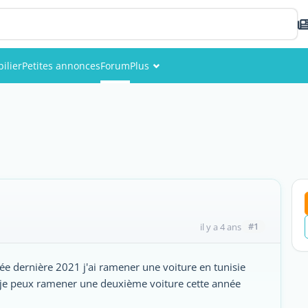
ilier
Petites annonces
Forum
Plus
Événements
Membres
Photos
#1
il y a 4 ans
née dernière 2021 j'ai ramener une voiture en tunisie
e je peux ramener une deuxième voiture cette année