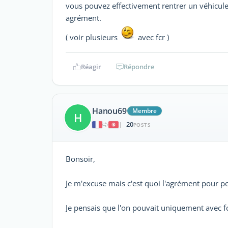
vous pouvez effectivement rentrer un véhicule 
agrément.
( voir plusieurs
avec fcr )
Réagir
Répondre
Hanou69
Membre
H
20
|
POSTS
Bonsoir,
Je m'excuse mais c'est quoi l'agrément pour p
Je pensais que l'on pouvait uniquement avec fc