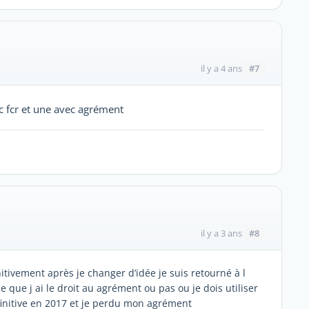
#7
il y a 4 ans
c fcr et une avec agrément
#8
il y a 3 ans
nitivement après je changer d’idée je suis retourné à l
 que j ai le droit au agrément ou pas ou je dois utiliser
finitive en 2017 et je perdu mon agrément