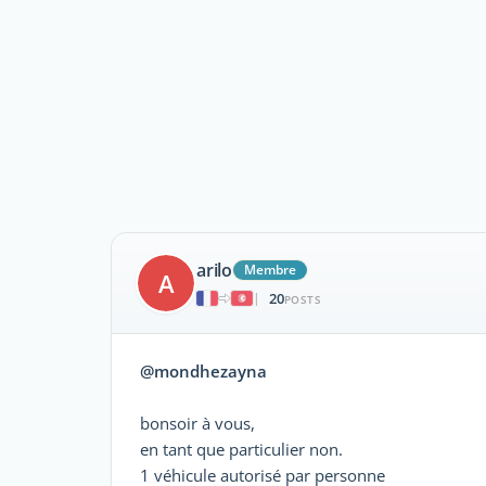
arilo
Membre
A
20
|
POSTS
@mondhezayna
bonsoir à vous,
en tant que particulier non.
1 véhicule autorisé par personne